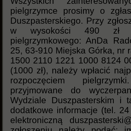
Wszystkich zainteresowa
pielgrzymce prosimy o zgła
Duszpasterskiego. Przy zgłos
w wysokości 490 zł n
pielgrzymkowego: AnDa Rado
25, 63-910 Miejska Górka, nr
1500 2110 1221 1000 8124 00
(1000 zł), należy wpłacić naj
rozpoczęciem pielgrzym
przyjmowane do wyczerpa
Wydziale Duszpasterskim i 
dodatkowe informacje (tel. 24
elektroniczną duszpasterski@
zgłoszeniu należy podać: i