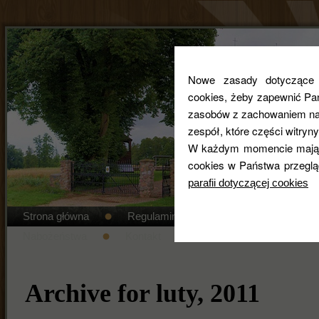
Nowe zasady dotyczące co
cookies, żeby zapewnić Pa
zasobów z zachowaniem najw
zespół, które części witryny
W każdym momencie mają 
cookies w Państwa przeglą
parafii dotyczącej cookies
Strona główna
Regulamin cmentarza
STANDAR
Nabożeństwa
Kontakt
Duszpasterze
Gal
Archive for luty, 2011