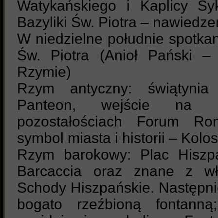
Watykańskiego i Kaplicy Syk
Bazyliki Św. Piotra – nawiedze
W niedzielne południe spotka
Św. Piotra (Anioł Pański –
Rzymie)
Rzym antyczny: świątyni
Panteon, wejście na K
pozostałościach Forum Ro
symbol miasta i historii – Kol
Rzym barokowy: Plac Hiszp
Barcaccia oraz znane z w
Schody Hiszpańskie. Następnie
bogato rzeźbioną fontanną