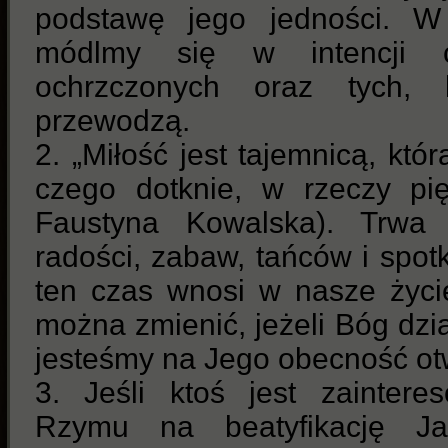
podstawę jego jedności. W
módlmy się w intencji c
ochrzczonych oraz tych, k
przewodzą.
2. „Miłość jest tajemnicą, któ
czego dotknie, w rzeczy pi
Faustyna Kowalska). Trwa 
radości, zabaw, tańców i spotk
ten czas wnosi w nasze życi
można zmienić, jeżeli Bóg dzi
jesteśmy na Jego obecność ot
3. Jeśli ktoś jest zainter
Rzymu na beatyfikację J