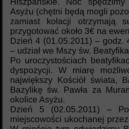
Hiszpańskie. Noc spędzimy
Asyżu (chętni będą mogli pozos
zamiast kolacji otrzymają s
przygotować około 3€ na ewen
Dzień 4 (01.05.2011) – godz.
– udział we Mszy św. Beatyfika
Po uroczystościach beatyfika
dyspozycji. W miarę możliw
największy Kościół świata, B
Bazylikę św. Pawła za Mura
okolice Asyżu.
Dzień 5 (02.05.2011) – Po
miejscowości ukochanej przez
W mieście tym odwiedzimy Ba