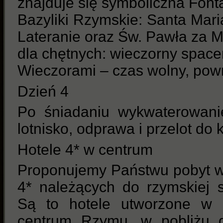
znajduje się symboliczna Fon
Bazyliki Rzymskie: Santa Mar
Lateranie oraz Św. Pawła za 
dla chętnych: wieczorny spac
Wieczorami – czas wolny, powr
Dzień 4
Po śniadaniu wykwaterowanie
lotnisko, odprawa i przelot do k
Hotele 4* w centrum
Proponujemy Państwu pobyt w 
4* należących do rzymskiej s
Są to hotele utworzone w
centrum Rzymu, w pobliżu d