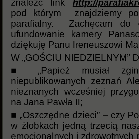
znaleźć link
http://parafia
pod którym znajdziemy pod
parafialny.
Zachęcam do o
ufundowanie kamery Panaso
dziękuję Panu Ireneuszowi M
W „GOŚCIU NIEDZIELNYM” DZ
■
„Papież musiał zg
niepublikowanych zeznań Al
nieznanych wcześniej przyg
na Jana Pawła II;
■ „Oszczędne dzieci” – czy Po
w żłobkach jedną trzecią nas
emocjonalnych i zdrowotnych p