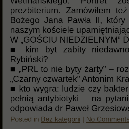
Wetmańskiego. Portret z
prezbiterium. Zamówiłem też 
Bożego Jana Pawła II, który
naszym kościele upamiętniając
W „GOŚCIU NIEDZIELNYM” DZ
■ kim byt zabity niedawno
Rybiński?
■ „PRL to nie byty żarty” – r
„Czarny czwartek” Antonim Kr
■ kto wygra: ludzie czy bakteri
pełnią antybiotyki – na pyta
odpowiada dr Paweł Grzesiows
Posted in
Bez kategorii
|
No Comments