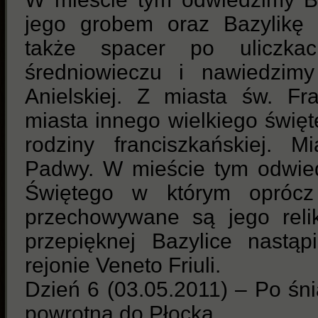
jego grobem oraz Bazylikę 
także spacer po uliczka
średniowieczu i nawiedzimy
Anielskiej. Z miasta św. F
miasta innego wielkiego świę
rodziny franciszkańskiej. 
Padwy. W mieście tym odwie
Świętego w którym oprócz
przechowywane są jego reli
przepięknej Bazylice nastą
rejonie Veneto Friuli.
Dzień 6 (03.05.2011) – Po śn
powrotną do Płocka.