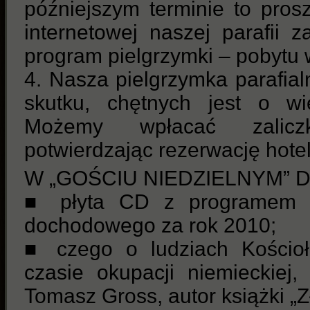
późniejszym terminie to pros
internetowej naszej parafii 
program pielgrzymki – pobytu
4. Nasza pielgrzymka parafial
skutku, chętnych jest o wi
Możemy wpłacać zalicz
potwierdzając rezerwację hotel
W „GOŚCIU NIEDZIELNYM” DZ
■ płyta CD z programem do
dochodowego za rok 2010;
■ czego o ludziach Kościoł
czasie okupacji niemieckiej
Tomasz Gross, autor książki „Z