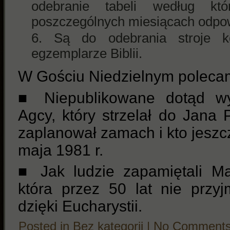
odebranie tabeli według k
poszczególnych miesiącach odpow
Są do odebrania stroje ko
egzemplarze Biblii.
W Gościu Niedzielnym poleca
■ Niepublikowane dotąd wy
Agcy, który strzelał do Jana 
zaplanował zamach i kto jeszcz
maja 1981 r.
■ Jak ludzie zapamiętali Ma
która przez 50 lat nie przy
dzięki Eucharystii.
Posted in
Bez kategorii
|
No Comments