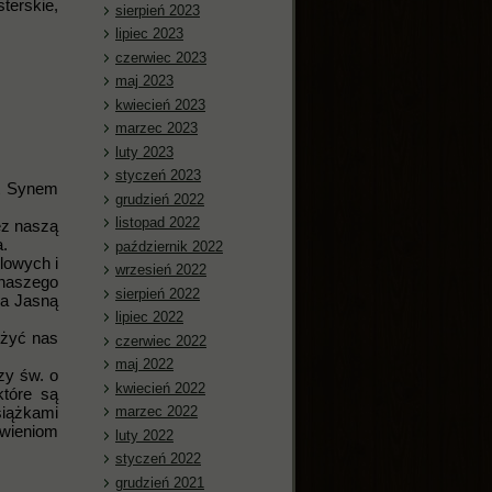
terskie,
sierpień 2023
lipiec 2023
czerwiec 2023
maj 2023
kwiecień 2023
marzec 2023
luty 2023
styczeń 2023
st Synem
grudzień 2022
listopad 2022
ez naszą
a.
październik 2022
lowych i
wrzesień 2022
 naszego
sierpień 2022
na Jasną
lipiec 2022
iżyć nas
czerwiec 2022
maj 2022
zy św. o
kwiecień 2022
które są
marzec 2022
siążkami
awieniom
luty 2022
styczeń 2022
grudzień 2021