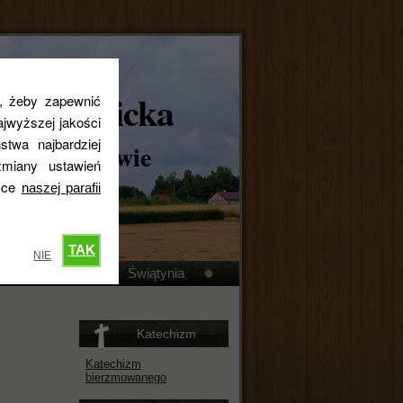
skokatolicka
s, żeby zapewnić
jwyższej jakości
stwa najbardziej
ta w Królewie
miany ustawień
tyce
naszej parafii
TAK
NIE
Kronika
Świątynia
Katechizm
Katechizm
bierzmowanego