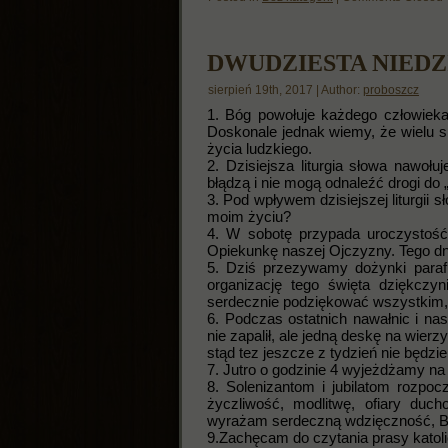
DWUDZIESTA NIED
sierpień 19th, 2017 | Author:
proboszcz
1. Bóg powołuje każdego człowieka
Doskonale jednak wiemy, że wielu s
życia ludzkiego.
2. Dzisiejsza liturgia słowa nawoł
błądzą i nie mogą odnaleźć drogi do
3. Pod wpływem dzisiejszej liturgii
moim życiu?
4. W sobotę przypada uroczystość 
Opiekunkę naszej Ojczyzny. Tego dni
5. Dziś przezywamy dożynki parafi
organizację tego święta dziękczy
serdecznie podziękować wszystkim, 
6. Podczas ostatnich nawałnic i nas
nie zapalił, ale jedną deskę na wier
stąd tez jeszcze z tydzień nie będ
7. Jutro o godzinie 4 wyjeżdżamy n
8. Solenizantom i jubilatom rozpo
życzliwość, modlitwę, ofiary duc
wyrażam serdeczną wdzięczność, B
9.Zachęcam do czytania prasy katolic