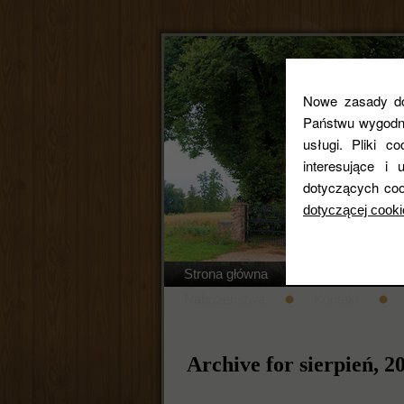
Nowe zasady dot
Państwu wygodne
usługi. Pliki c
interesujące 
dotyczących coo
dotyczącej cooki
Strona główna
Regulamin cm
Nabożeństwa
Kontakt
Archive for sierpień, 2