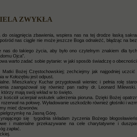
ZIELA ZWYKŁA
 do osiągnięcia zbawienia, wspiera nas na tej drodze łaską sakr
pośród nas ciągle nie może jeszcze Boga odnaleźć, błądząc na be
uje nas do takiego życia, aby było ono czytelnym znakiem dla tych
 „domu Ojca”.
 słowa warto zadać sobie pytanie: w jaki sposób świadczę o obecnośc
Matki Bożej Częstochowskiej; zechciejmy jak najgodniej uczcić
a w Kołozębiu jest odpust.
alne. Mieszkańcy Kuchar przygotowali wieniec i pełnia rolę star
nienia zaangażował się również pan radny dr. Leonard Milewski
którzy mają swój wkład w to święto.
z kościół ucierpiał wskutek uderzenia pioruna. Dzięki Bożej opatrzn
zy rozerwał na połowę. Wyładowanie uszkodziło również głośniki i wz
ziemy mieć dzwonów.
a pielgrzymkę na Jasną Górę.
czynającego się tygodnia składam życzenia Bożego błogosławień
howe i materialne przekazywane na cele charytatywne i duszpas
óg zapłać.
kiej.