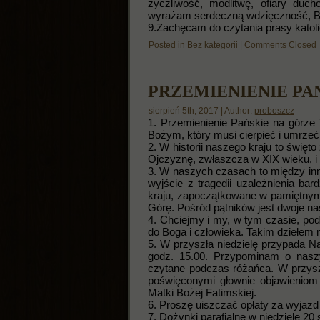
życzliwość, modlitwę, ofiary duc
wyrażam serdeczną wdzięczność, B
9.Zachęcam do czytania prasy katolic
Posted in
Bez kategorii
|
Comments Closed
PRZEMIENIENIE PAN
sierpień 5th, 2017 | Author:
proboszcz
1. Przemienienie Pańskie na górze
Bożym, który musi cierpieć i umrzeć
2. W historii naszego kraju to święt
Ojczyznę, zwłaszcza w XIX wieku, i
3. W naszych czasach to między inn
wyjście z tragedii uzależnienia ba
kraju, zapoczątkowane w pamiętnym 
Górę. Pośród pątników jest dwoje na
4. Chciejmy i my, w tym czasie, po
do Boga i człowieka. Takim dziełem
5. W przyszła niedzielę przypada 
godz. 15.00. Przypominam o naszyc
czytane podczas różańca. W przyszła
poświęconymi głownie objawieniom
Matki Bożej Fatimskiej.
6. Proszę uiszczać opłaty za wyjaz
7. Dożynki parafialne w niedzielę 2