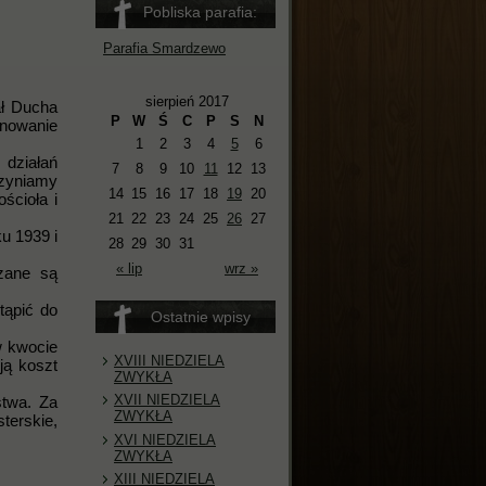
Pobliska parafia:
Parafia Smardzewo
sierpień 2017
ał Ducha
P
W
Ś
C
P
S
N
onowanie
1
2
3
4
5
6
 działań
7
8
9
10
11
12
13
czyniamy
14
15
16
17
18
19
20
ścioła i
21
22
23
24
25
26
27
u 1939 i
28
29
30
31
« lip
wrz »
zane są
tąpić do
Ostatnie wpisy
w kwocie
XVIII NIEDZIELA
ją koszt
ZWYKŁA
XVII NIEDZIELA
stwa. Za
ZWYKŁA
terskie,
XVI NIEDZIELA
ZWYKŁA
XIII NIEDZIELA