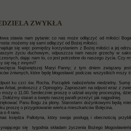
IEDZIELA ZWYKŁA
i słowa stawia nam pytanie: co nas może odłączyć od miłości Bog
prosta: możemy się sami odłączyć od Bożej miłości.
najduje się więc pomiędzy korzystaniem z Bożej miłości a jej odrz
 naszym życiu duchowym, odpuszcza nam nasze grzechy w sakr
czesnych, dając nam to, co jest potrzebne do naszego życia. Czy m
y się nią z innymi?
wzięcia Najświętszej Maryi Panny; z tym dniem związany jest
eńców żniwnych, które będę błogosławić podczas wszystkich mszy św
pust ku czci św. Rocha. Porządek nabożeństw niedzielny. Sumę
ław Arbat, proboszcz z Opinogóry. Zapraszam na odpust wraz z zwie
po mszy o 11.00. Serdecznie proszę o udział asystę procesyjną, dzi
. Dołóżmy starań a święto naszej parafii przeżyć jak najgodniej.
 dziękować Panu Bogu za plony. Starostami dożynkowymi będą mi
ku proszę o przygotowanie wieńca mieszkańców Bolęcina.
a o 4 rano.
nas księdza Pallotyna, który swoja posługą i obecnością przyb
czynającego się tygodnia składam życzenia Bożego błogosławień