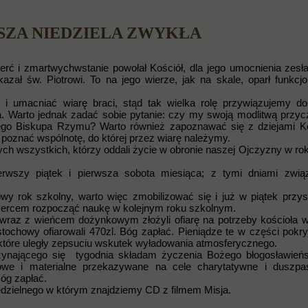
SZA NIEDZIELA ZWYKŁA
rć i zmartwychwstanie powołał Kościół, dla jego umocnienia zesł
kazał św. Piotrowi. To na jego wierze, jak na skale, oparł funkcj
e i umacniać wiarę braci, stąd tak wielka rolę przywiązujemy do
. Warto jednak zadać sobie pytanie: czy my swoją modlitwą przy
ego Biskupa Rzymu? Warto również zapoznawać się z dziejami Ko
 poznać wspólnotę, do której przez wiarę należymy.
h wszystkich, którzy oddali życie w obronie naszej Ojczyzny w rok
erwszy piątek i pierwsza sobota miesiąca; z tymi dniami zwią
y rok szkolny, warto więc zmobilizować się i już w piątek przys
sercem rozpocząć naukę w kolejnym roku szkolnym.
raz z wieńcem dożynkowym złożyli ofiarę na potrzeby kościoła 
tochowy ofiarowali 470zl. Bóg zapłać. Pieniądze te w części pokry
tóre uległy zepsuciu wskutek wyładowania atmosferycznego.
czynającego się tygodnia składam życzenia Bożego błogosławień
howe i materialne przekazywane na cele charytatywne i duszpas
óg zapłać.
dzielnego w którym znajdziemy CD z filmem Misja.