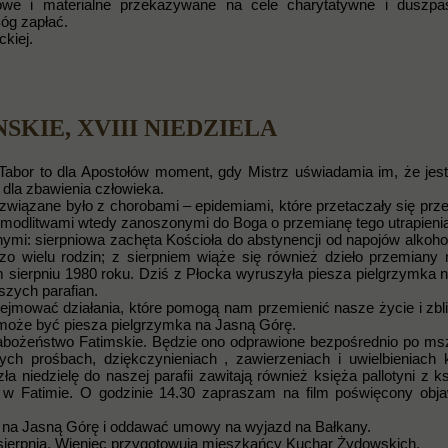
howe i materialne przekazywane na cele charytatywne i duszpas
óg zapłać.
kiej.
SKIE, XVIII NIEDZIELA
 Tabor to dla Apostołów moment, gdy Mistrz uświadamia im, że je
 dla zbawienia człowieka.
o związane było z chorobami – epidemiami, które przetaczały się prz
 modlitwami wtedy zanoszonymi do Boga o przemianę tego utrapieni
ymi: sierpniowa zachęta Kościoła do abstynencji od napojów alkoho
rdzo wielu rodzin; z sierpniem wiąże się również dzieło przemiany
sierpniu 1980 roku. Dziś z Płocka wyruszyła piesza pielgrzymka 
szych parafian.
dejmować działania, które pomogą nam przemienić nasze życie i zbl
 może być piesza pielgrzymka na Jasną Górę.
Nabożeństwo Fatimskie. Będzie ono odprawione bezpośrednio po ms
h prośbach, dziękczynieniach , zawierzeniach i uwielbieniach 
 niedzielę do naszej parafii zawitają również księża pallotyni z k
 w Fatimie. O godzinie 14.30 zapraszam na film poświęcony obj
d na Jasną Górę i oddawać umowy na wyjazd na Bałkany.
0 sierpnia. Wieniec przygotowują mieszkańcy Kuchar Żydowskich.