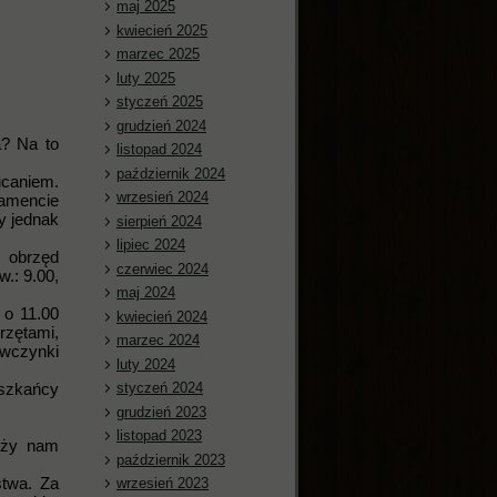
maj 2025
kwiecień 2025
marzec 2025
luty 2025
styczeń 2025
grudzień 2024
a? Na to
listopad 2024
październik 2024
ucaniem.
wrzesień 2024
amencie
y jednak
sierpień 2024
lipiec 2024
 obrzęd
czerwiec 2024
.: 9.00,
maj 2024
 o 11.00
kwiecień 2024
rzętami,
marzec 2024
ewczynki
luty 2024
styczeń 2024
eszkańcy
grudzień 2023
listopad 2023
liży nam
październik 2023
stwa. Za
wrzesień 2023