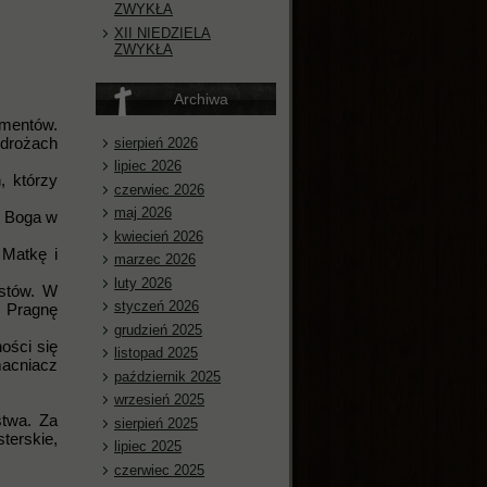
ZWYKŁA
XII NIEDZIELA
ZWYKŁA
Archiwa
amentów.
zdrożach
sierpień 2026
lipiec 2026
, którzy
czerwiec 2026
maj 2026
i Boga w
kwiecień 2026
 Matkę i
marzec 2026
luty 2026
ostów. W
styczeń 2026
. Pragnę
grudzień 2025
ości się
listopad 2025
macniacz
październik 2025
wrzesień 2025
stwa. Za
sierpień 2025
terskie,
lipiec 2025
czerwiec 2025