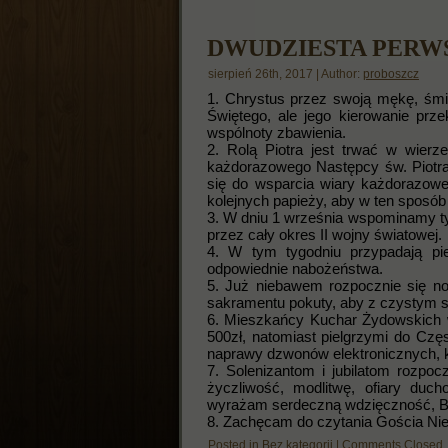
DWUDZIESTA PERW
sierpień 26th, 2017 | Author:
proboszcz
1. Chrystus przez swoją mękę, śmie
Świętego, ale jego kierowanie prze
wspólnoty zbawienia.
2. Rolą Piotra jest trwać w wierz
każdorazowego Następcy św. Piotra
się do wsparcia wiary każdorazow
kolejnych papieży, aby w ten sposób
3. W dniu 1 września wspominamy tyc
przez cały okres II wojny światowej.
4. W tym tygodniu przypadają pi
odpowiednie nabożeństwa.
5. Już niebawem rozpocznie się now
sakramentu pokuty, aby z czystym 
6. Mieszkańcy Kuchar Żydowskich w
500zł, natomiast pielgrzymi do Częs
naprawy dzwonów elektronicznych, k
7. Solenizantom i jubilatom rozpo
życzliwość, modlitwę, ofiary duc
wyrażam serdeczną wdzięczność, B
8. Zachęcam do czytania Gościa Nie
Posted in
Bez kategorii
|
Comments Closed