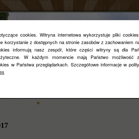
Parafia rzym
yczące cookies. Witryna internetowa wykorzystuje pliki cookie
 korzystanie z dostępnych na stronie zasobów z zachowaniem na
ookies informują nasz zespół, które części witryny są dla Pań
pw. Św. Zygmun
i użyteczne. W każdym momencie mają Państwo możliwość z
kies w Państwa przeglądarkach. Szczegółowe informacje w poli
es
entarza
STANDARDY OCHRONY DZIECI
Historia
Duszpasterze
Galeria
017