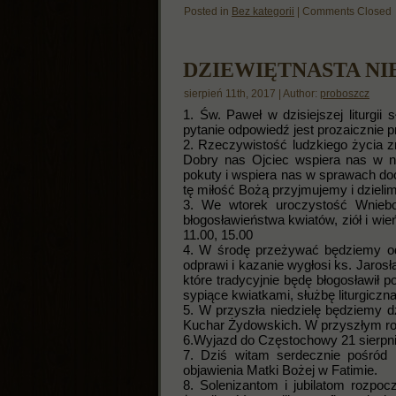
Posted in
Bez kategorii
|
Comments Closed
DZIEWIĘTNASTA N
sierpień 11th, 2017 | Author:
proboszcz
1. Św. Paweł w dzisiejszej liturgi
pytanie odpowiedź jest prozaicznie 
2. Rzeczywistość ludzkiego życia z
Dobry nas Ojciec wspiera nas w
pokuty i wspiera nas w sprawach do
tę miłość Bożą przyjmujemy i dzielim
3. We wtorek uroczystość Wniebo
błogosławieństwa kwiatów, ziół i wi
11.00, 15.00
4. W środę przeżywać będziemy od
odprawi i kazanie wygłosi ks. Jaros
które tradycyjnie będę błogosławił 
sypiące kwiatkami, służbę liturgiczna
5. W przyszła niedzielę będziemy
Kuchar Żydowskich. W przyszłym ro
6.Wyjazd do Częstochowy 21 sierpni
7. Dziś witam serdecznie pośród 
objawienia Matki Bożej w Fatimie.
8. Solenizantom i jubilatom rozpo