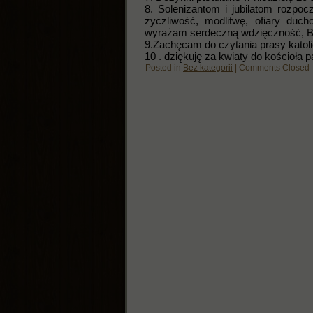
8. Solenizantom i jubilatom rozpo
życzliwość, modlitwę, ofiary duc
wyrażam serdeczną wdzięczność, B
9.Zachęcam do czytania prasy katolic
10 . dziękuję za kwiaty do kościoła 
Posted in
Bez kategorii
|
Comments Closed