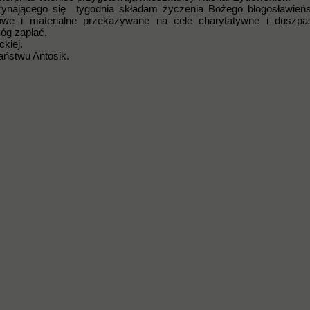
czynającego się tygodnia składam życzenia Bożego błogosławień
howe i materialne przekazywane na cele charytatywne i duszpas
óg zapłać.
kiej.
państwu Antosik.