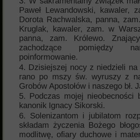
W sakramentalny związek małż
Paweł Lewandowski, kawaler, z
Dorota Rachwalska, panna, zam
Kruglak, kawaler, zam. w Warsz
panna, zam. Królewo. Znający
zachodzące pomiędzy na
poinformowanie.
Dzisiejszej nocy z niedzieli na
rano po mszy św. wyruszy z nas
Grobów Apostołów i naszego bł. J
Podczas mojej nieobecności 
kanonik Ignacy Sikorski.
Solenizantom i jubilatom ro
składam życzenia Bożego błogos
modlitwę, ofiary duchowe i mate