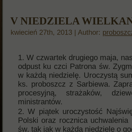
V NIEDZIELA WIELKA
kwiecień 27th, 2013 | Author:
proboszc
W czwartek drugiego maja, nas
odpust ku czci Patrona św. Zyg
w każdą niedzielę. Uroczystą su
ks. proboszcz z Sarbiewa. Zapr
procesyjną, strażaków, dziew
ministrantów.
W piątek uroczystość Najświ
Polski oraz rocznica uchwalenia
św. tak jak w każdą niedzielę o god