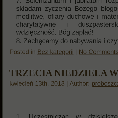
Solenizantom i jubilatom ro
składam życzenia Bożego błogos
modlitwę, ofiary duchowe i mate
charytatywne i duszpaster
wdzięczność, Bóg zapłać!
Zachęcamy do nabywania i czyta
Posted in
Bez kategorii
|
No Comments
TRZECIA NIEDZIELA 
kwiecień 13th, 2013 | Author:
proboszc
Uczestnicząc w dzisiejsze