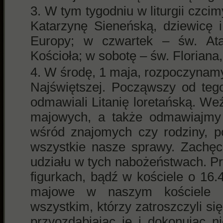
W tym tygodniu w liturgii czcim
Katarzynę Sieneńską, dziewicę i
Europy; w czwartek – św. Ata
Kościoła; w sobotę – św. Floriana
W środę, 1 maja, rozpoczynam
Najświętszej. Począwszy od teg
odmawiali Litanię loretańską. W
majowych, a także odmawiajmy t
wśród znajomych czy rodziny, p
wszystkie nasze sprawy. Zachęc
udziału w tych nabożeństwach. P
figurkach, bądź w kościele o 16
majowe w naszym kościele b
wszystkim, którzy zatroszczyli się
przyozdabiając je i dokonując n