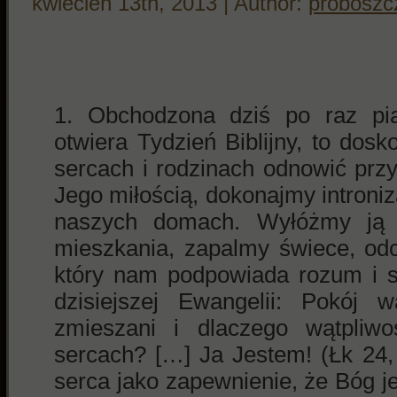
kwiecień 13th, 2013 | Author:
proboszc
Obchodzona dziś po raz piąt
otwiera Tydzień Biblijny, to dos
sercach i rodzinach odnowić prz
Jego miłością, dokonajmy introni
naszych domach. Wyłóżmy ją 
mieszkania, zapalmy świece, od
który nam podpowiada rozum i s
dzisiejszej Ewangelii: Pokój
zmieszani i dlaczego wątpliw
sercach? […] Ja Jestem! (Łk 24
serca jako zapewnienie, że Bóg j