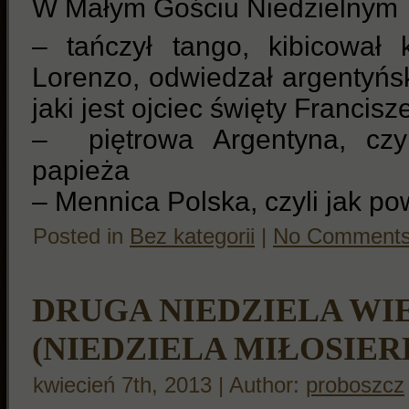
W Małym Gościu Niedzielnym
– tańczył tango, kibicowa
Lorenzo, odwiedzał argentyński
jaki jest ojciec święty Francisz
– piętrowa Argentyna, czy
papieża
– Mennica Polska, czyli jak pow
Posted in
Bez kategorii
|
No Comments
DRUGA NIEDZIELA W
(NIEDZIELA MIŁOSIER
kwiecień 7th, 2013 | Author:
proboszcz