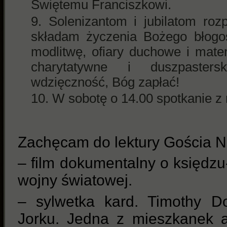
Świętemu Franciszkowi.
Solenizantom i jubilatom ro
składam życzenia Bożego błogos
modlitwę, ofiary duchowe i mate
charytatywne i duszpaster
wdzięczność, Bóg zapłać!
W sobotę o 14.00 spotkanie z 
Zachęcam do lektury Gościa N
– film dokumentalny o księdz
wojny światowej.
– sylwetka kard. Timothy D
Jorku. Jedna z mieszkanek a