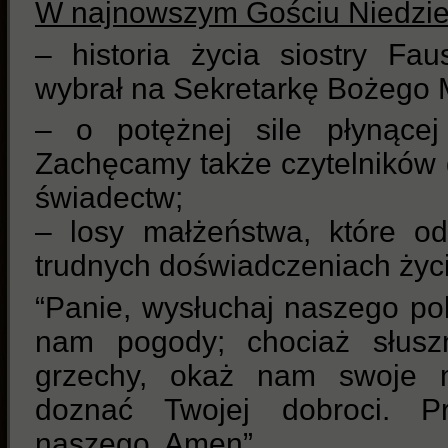
W najnowszym Gościu Niedzi
– historia życia siostry Fa
wybrał na Sekretarkę Bożego M
– o potężnej sile płynącej
Zachęcamy także czytelników 
świadectw;
– losy małżeństwa, które o
trudnych doświadczeniach życ
“Panie, wysłuchaj naszego po
nam pogody; chociaż słusz
grzechy, okaż nam swoje m
doznać Twojej dobroci. P
naszego. Amen”