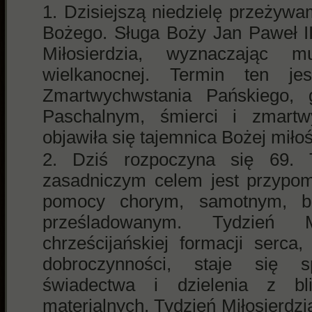
Dzisiejszą niedzielę przeżywa
Bożego. Sługa Boży Jan Paweł II
Miłosierdzia, wyznaczając m
wielkanocnej. Termin ten jes
Zmartwychwstania Pańskiego, 
Paschalnym, śmierci i zmartw
objawiła się tajemnica Bożej miło
Dziś rozpoczyna się 69. T
zasadniczym celem jest przypomi
pomocy chorym, samotnym, b
prześladowanym. Tydzień M
chrześcijańskiej formacji serc
dobroczynności, staje się 
świadectwa i dzielenia z bl
materialnych. Tydzień Miłosierdz