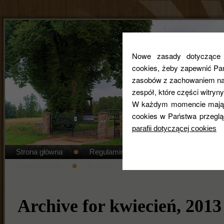
Nowe zasady dotyczące co
cookies, żeby zapewnić Pa
zasobów z zachowaniem najw
zespół, które części witryny
W każdym momencie mają 
cookies w Państwa przeglą
parafii dotyczącej cookies
Strona główna
Regulamin cmentarza
STANDAR
Nabożeństwa
Kontakt
Duszpasterze
Gal
Archive for kwiecień, 2013