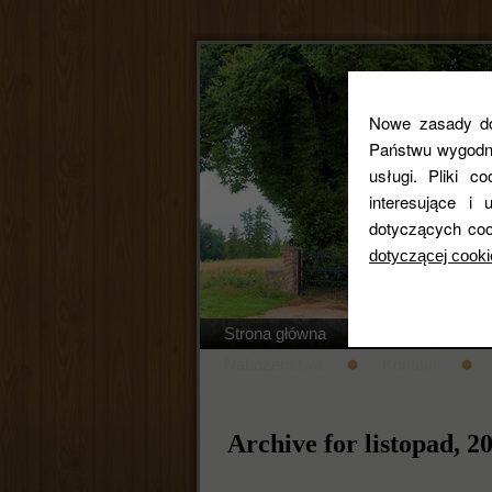
Nowe zasady dot
Państwu wygodne
usługi. Pliki c
interesujące 
dotyczących coo
dotyczącej cooki
Strona główna
Regulamin cm
Nabożeństwa
Kontakt
Archive for listopad, 2