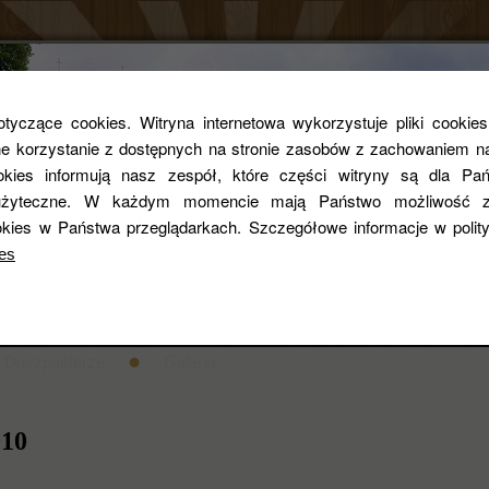
Parafia rzym
yczące cookies. Witryna internetowa wykorzystuje pliki cookie
 korzystanie z dostępnych na stronie zasobów z zachowaniem na
ookies informują nasz zespół, które części witryny są dla Pań
pw. Św. Zygmun
i użyteczne. W każdym momencie mają Państwo możliwość z
kies w Państwa przeglądarkach. Szczegółowe informacje w poli
es
entarza
STANDARDY OCHRONY DZIECI
Historia
Duszpasterze
Galeria
010