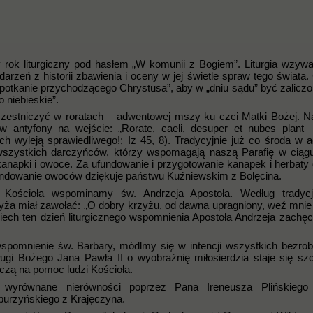
ok liturgiczny pod hasłem „W komunii z Bogiem”. Liturgia wzyw
rzeń z historii zbawienia i oceny w jej świetle spraw tego świata.
otkanie przychodzącego Chrystusa”, aby w „dniu sądu” być zalicz
 niebieskie”.
uczestniczyć w roratach – adwentowej mszy ku czci Matki Bożej. N
 antyfony na wejście: „Rorate, caeli, desuper et nubes plant
ech wyleją sprawiedliwego!; Iz 45, 8). Tradycyjnie już co środa w 
 wszystkich darczyńców, którzy wspomagają naszą Parafię w ciąg
anapki i owoce. Za ufundowanie i przygotowanie kanapek i herbaty 
undowanie owoców dziękuje państwu Kuźniewskim z Bolęcina.
i Kościoła wspominamy św. Andrzeja Apostoła. Według tradycj
ża miał zawołać: „O dobry krzyżu, od dawna upragniony, weź mnie 
iech ten dzień liturgicznego wspomnienia Apostoła Andrzeja zachęc
 wspomnienie św. Barbary, módlmy się w intencji wszystkich bezrob
ugi Bożego Jana Pawła II o wyobraźnię miłosierdzia staje się sz
liczą na pomoc ludzi Kościoła.
 wyrównane nierówności poprzez Pana Ireneusza Plińskiego
rzyńskiego z Krajęczyna.