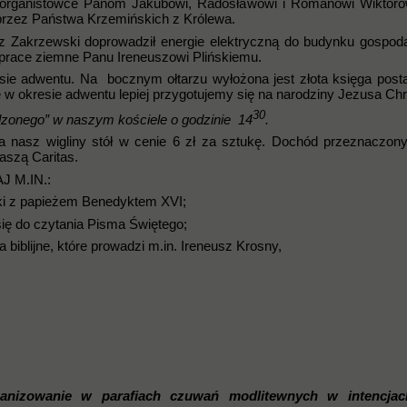
na organistówce Panom Jakubowi, Radosławowi i Romanowi Wiktor
przez Państwa Krzemińskich z Królewa.
 Zakrzewski doprowadził energie elektryczną do budynku gospod
 prace ziemne Panu Ireneuszowi Plińskiemu.
sie adwentu. Na bocznym ołtarzu wyłożona jest złota księga post
 w okresie adwentu lepiej przygotujemy się na narodziny Jezusa Ch
30
dzonego” w naszym kościele o godzinie 14
.
a nasz wigliny stół w cenie 6 zł za sztukę. Dochód przeznaczony
szą Caritas.
 M.IN.:
ki z papieżem Benedyktem XVI;
ię do czytania Pisma Świętego;
biblijne, które prowadzi m.in. Ireneusz Krosny,
anizowanie w parafiach czuwań modlitewnych w intencjac