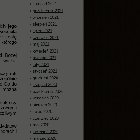
listopad 2021
październik 2021
wrzesień 2021
sierpień 2021
ich jego
lipiec 2021
Kościoła
ez cnotę
czerwiec 2021
 którego
maj 2021
kwiecień 2021
i Bożej
marzec 2021
I wieku.
luty 2021
styczeń 2021
ńczy rok
grudzień 2020
zególnie
ie Go do
listopad 2020
le można
październik 2020
wrzesień 2020
e okresy
sierpień 2020
cznego i
lipiec 2020
yczliwym
czerwiec 2020
maj 2020
ndydatów
borach i
kwiecień 2020
marzec 2020