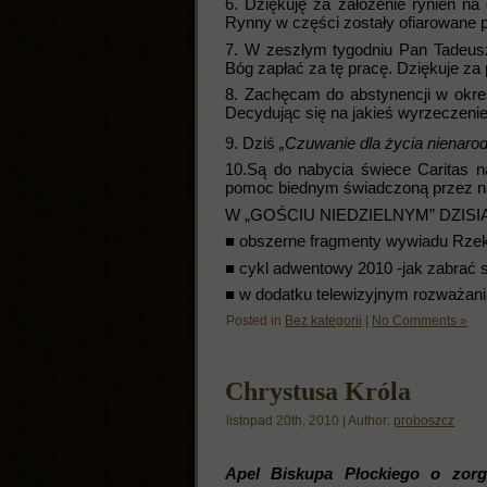
6. Dziękuję za założenie rynien 
Rynny w części zostały ofiarowane 
7. W zeszłym tygodniu Pan Tadeusz
Bóg zapłać za tę pracę. Dziękuje za
8. Zachęcam do abstynencji w okre
Decydując się na jakieś wyrzeczenie
9. Dziś
„Czuwanie dla życia nienaro
10.Są do nabycia świece Caritas n
pomoc biednym świadczoną przez na
W „GOŚCIU NIEDZIELNYM” DZISIAJ
■ obszerne fragmenty wywiadu Rze
■ cykl adwentowy 2010 -jak zabrać s
■ w dodatku telewizyjnym rozważania 
Posted in
Bez kategorii
|
No Comments »
Chrystusa Króla
listopad 20th, 2010 | Author:
proboszcz
Apel Biskupa Płockiego o zorg