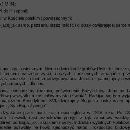
 M.IN.:
I do Hiszpanii;
li w Kościele polskim i powszechnym;
ijącej jak serce, patrzeniu przez miłość i o ciszy otwierającej serce 
ijaniu i życiu wiecznym. Niech odwiedzanie grobów bliskich stanie si
ad sensem naszego życia, naszych codziennych zmagań i prz
c zaś niedzielę – dzień zmartwychwstania Jezusa – pamiętajmy o w
ych zmarłych i dla nas.
topada, obchodzimy rocznicę poświęcenia Bazyliki św. Jana na La
 Głową wszystkich kościołów miasta i świata”. Radując się tym wy
z papieżem Benedyktem XVI, dziękujmy Bogu za łaskę wiary opa
sjasz, Syn Boga Żywego”.
 odzyskanie przez nasz kraj niepodległości w 1918 roku. Po 12
ata i niewoli, nasi przodkowie przejęli z rąk zaborców władzę
 darem od Boga, jak i skutkiem mądrych działań wybitnych Polaków,
ęcenie pozwoliły na nowo zjednoczyć naród i rozpocząć budowę