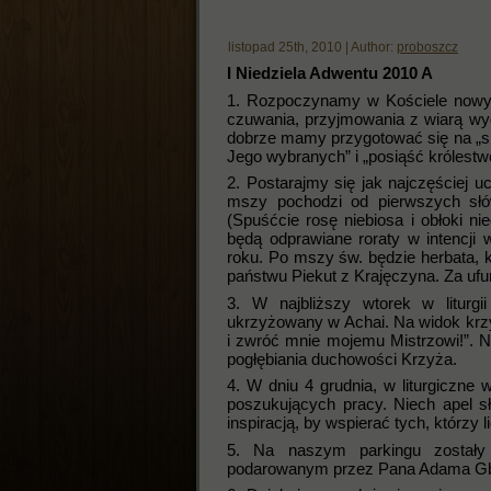
listopad 25th, 2010 | Author:
proboszcz
I Niedziela Adwentu 2010 A
1. Rozpoczynamy w Kościele nowy r
czuwania, przyjmowania z wiarą wyda
dobrze mamy przygotować się na „sp
Jego wybranych” i „posiąść królestwo
2. Postarajmy się jak najczęściej 
mszy pochodzi od pierwszych słów
(Spuśćcie rosę niebiosa i obłoki ni
będą odprawiane roraty w intencji
roku. Po mszy św. będzie herbata, k
państwu Piekut z Krajęczyna. Za uf
3. W najbliższy wtorek w liturgi
ukrzyżowany w Achai. Na widok krzy
i zwróć mnie mojemu Mistrzowi!”. N
pogłębiania duchowości Krzyża.
4. W dniu 4 grudnia, w liturgiczne
poszukujących pracy. Niech apel sł
inspiracją, by wspierać tych, którzy 
5. Na naszym parkingu zostały
podarowanym przez Pana Adama Gbu