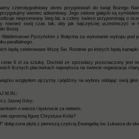
zynamy czterotygodniowy okres przygotowań do świąt Bożego Nar
przygotujmy wieniec adwentowy. Jego zielone gałązki są symbolem
olizuje nieprzerwany bieg lat, a cztery świece przypominają o ocz
my również swój czas tak, aby jak najczęściej uczestniczyć w r
tki Bożej.
 i Waldemarowi Pyrzyńskim z Bolęcina za wykonanie wykopu pod p
ku parafialnego.
nich będą celebrowane Mszę Św. Roratnie po których będą kanapki
 cenie 6 zł za sztukę. Dochód ze sprzedaży przeznaczony jest 
oich licznych placówkach największa na świecie organizacja char
owiązku względem ojczyzny i pójdźmy na wybory oddając swój głos 
 M.IN.:
mi z Jasnej Góry;
mkiem o wierze i tęsknocie za niebem;
zinie ogromną figurę Chrystusa Króla?
ączona płyta z pierwszą częścią Ewangelią św. Łukasza do słu