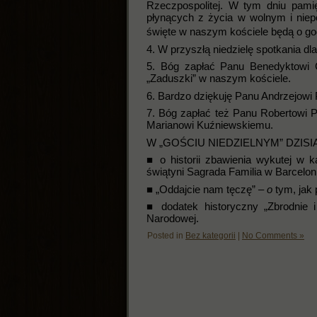
Rzeczpospolitej. W tym dniu pami
płynących z życia w wolnym i nie
święte w naszym kościele będą o go
4. W przyszłą niedzielę spotkania d
5. Bóg zapłać Panu Benedyktowi C
„Zaduszki” w naszym kościele.
6. Bardzo dziękuję Panu Andrzejowi
7. Bóg zapłać też Panu Robertowi 
Marianowi Kuźniewskiemu.
W „GOŚCIU NIEDZIELNYM” DZISIAJ
■ o historii zbawienia wykutej w 
świątyni Sagrada Familia w Barcelon
■ „Oddajcie nam tęczę” –
o
tym, jak
■ dodatek historyczny „Zbrodnie 
Narodowej.
Posted in
Bez kategorii
|
No Comments »