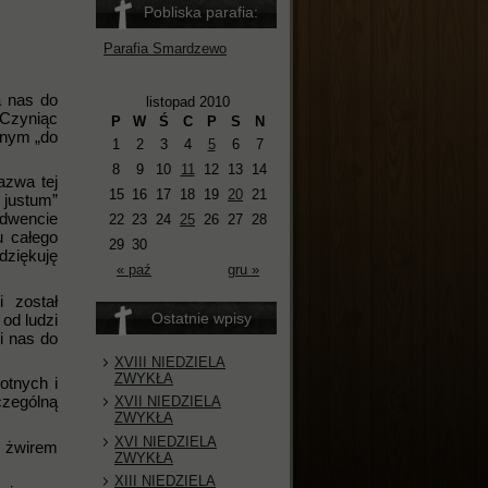
Pobliska parafia:
Parafia Smardzewo
a nas do
listopad 2010
 Czyniąc
P
W
Ś
C
P
S
N
onym „do
1
2
3
4
5
6
7
8
9
10
11
12
13
14
azwa tej
15
16
17
18
19
20
21
 justum”
adwencie
22
23
24
25
26
27
28
u całego
29
30
dziękuję
« paź
gru »
i został
Ostatnie wpisy
od ludzi
i nas do
XVIII NIEDZIELA
ZWYKŁA
otnych i
czególną
XVII NIEDZIELA
ZWYKŁA
XVI NIEDZIELA
 żwirem
ZWYKŁA
XIII NIEDZIELA