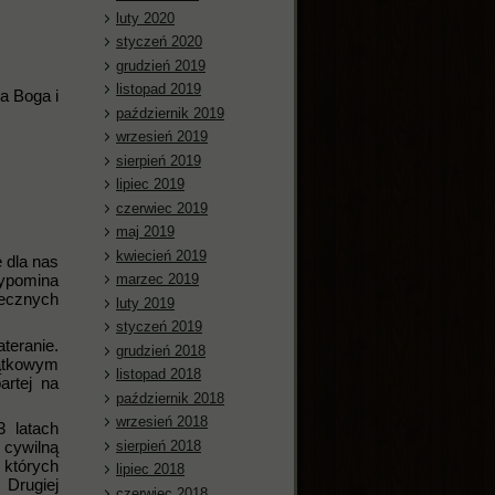
luty 2020
styczeń 2020
grudzień 2019
listopad 2019
na Boga i
październik 2019
wrzesień 2019
sierpień 2019
lipiec 2019
czerwiec 2019
maj 2019
kwiecień 2019
ę dla nas
marzec 2019
ypomina
iecznych
luty 2019
styczeń 2019
teranie.
grudzień 2018
jątkowym
listopad 2018
rtej na
październik 2018
wrzesień 2018
3 latach
sierpień 2018
 cywilną
 których
lipiec 2018
 Drugiej
czerwiec 2018