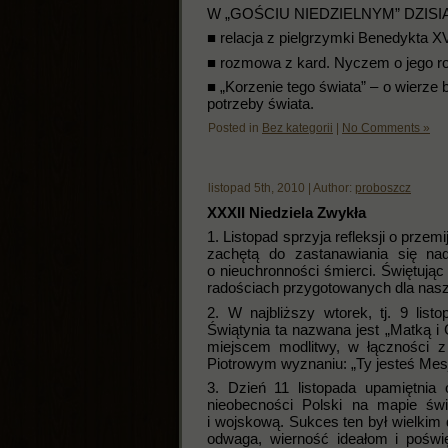
W „GOŚCIU NIEDZIELNYM” DZISIAJ
■ relacja z pielgrzymki Benedykta XV
■ rozmowa z kard. Nyczem o jego ro
■ „Korzenie tego świata” – o wierze b
potrzeby świata.
Posted in
Bez kategorii
|
No Comments »
listopad 5th, 2010 | Author:
proboszcz
XXXII Niedziela Zwykła
1. Listopad sprzyja refleksji o przem
zachętą do zastanawiania się n
o nieuchronności śmierci. Świętują
radościach przygotowanych dla nasz
2. W najbliższy wtorek, tj. 9 lis
Świątynia ta nazwana jest „Matką i
miejscem modlitwy, w łączności 
Piotrowym wyznaniu: „Ty jesteś Me
3. Dzień 11 listopada upamiętnia
nieobecności Polski na mapie świ
i wojskową. Sukces ten był wielkim
odwaga, wierność ideałom i poświ