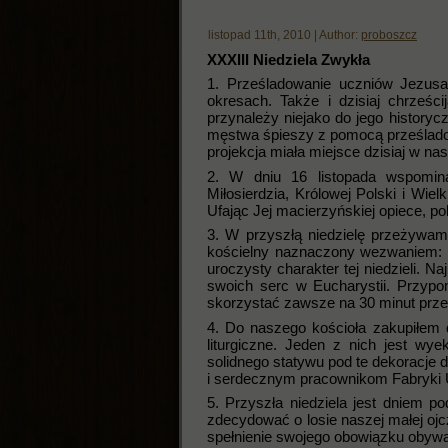
listopad 11th, 2010 | Author:
proboszcz
XXXIII Niedziela Zwykła
1. Prześladowanie uczniów Jezusa
okresach. Także i dzisiaj chrześc
przynależy niejako do jego historyc
męstwa śpieszy z pomocą prześlado
projekcja miała miejsce dzisiaj w na
2. W dniu 16 listopada wspomina
Miłosierdzia, Królowej Polski i Wiel
Ufając Jej macierzyńskiej opiece, p
3. W przyszłą niedzielę przeżywam
kościelny naznaczony wezwaniem: 
uroczysty charakter tej niedzieli. 
swoich serc w Eucharystii. Przyp
skorzystać zawsze na 30 minut prze
4. Do naszego kościoła zakupiłem 
liturgiczne. Jeden z nich jest wy
solidnego statywu pod te dekoracje
i serdecznym pracownikom Fabryki 
5. Przyszła niedziela jest dniem
zdecydować o losie naszej małej ojc
spełnienie swojego obowiązku obywa