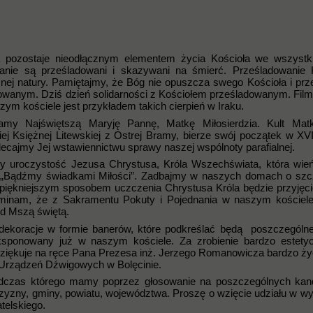
 pozostaje nieodłącznym elementem życia Kościoła we wszystk
ijanie są prześladowani i skazywani na śmierć. Prześladowanie 
znej natury. Pamiętajmy, że Bóg nie opuszcza swego Kościoła i prz
wanym. Dziś dzień solidarności z Kościołem prześladowanym. Film
szym kościele jest przykładem takich cierpień w Iraku.
my Najświętszą Maryję Pannę, Matkę Miłosierdzia. Kult Matk
kiej Księżnej Litewskiej z Ostrej Bramy, bierze swój początek w XVI
olecajmy Jej wstawiennictwu sprawy naszej wspólnoty parafialnej.
y uroczystość Jezusa Chrystusa, Króla Wszechświata, która wie
„Bądźmy świadkami Miłości”. Zadbajmy w naszych domach o szc
Najpiękniejszym sposobem uczczenia Chrystusa Króla będzie przyjęc
ominam, że z Sakramentu Pokuty i Pojednania w naszym koście
d Mszą świętą.
dekoracje w formie banerów, które podkreślać będą poszczególn
eksponowany już w naszym kościele. Za zrobienie bardzo estety
 dziękuje na ręce Pana Prezesa inż. Jerzego Romanowicza bardzo ż
Urządzeń Dźwigowych w Bolęcinie.
 podczas którego mamy poprzez głosowanie na poszczególnych ka
zyzny, gminy, powiatu, województwa. Proszę o wzięcie udziału w wy
telskiego.