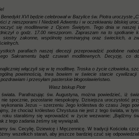
e!
ż Benedykt XVI będzie celebrował w Bazylice św. Piotra uroczyste „
ści z nieszporami I Niedzieli Adwentu i w oczekiwaniu bliskiej uroc
noczyć się modlitewnie z Ojcem Świętym. Tego dnia w naszej B
dniczył o godz. 17.00 nieszporom. Zapraszam na to spotkanie 
, siostry zakonne, wspólnotę seminaryjną oraz świeckich, a z
cielnych.
stkich parafiach naszej diecezji przeprowadzić podobne naboż
zego Sakramentu bądź czuwań modlitewnych. Decyzję, co do
ajliczniej włączyli się w tę modlitwę. Troska o życie człowieka, szc
ególną powinnością, trwa bowiem w świecie starcie cywilizacji
 pozdrawiam i przesyłam pasterskie błogosławieństwo.
a 2010 r. Wasz biskup Piotr
a świata. Parafrazując św. Augustyna, można powiedzieć, iż świa
nie spocznie, pozostanie niespokojny. Dzisiejsza uroczystość pr
o wykonania Jezus – szerzeniu Jego królestwa do czasu Jego po
jmy, że chociaż królestwo Chrystusa nie jest z tego świata, w tym
 roku staraliśmy się wprowadzić w życie wezwanie: „Bądźmy ś
jak z tego zadania żeśmy się wywiązali.
namy św. Cecylię, Dziewicę i Męczennicę. W tradycji Kościoła czcz
łóżmy wszelkich starań, aby jeszcze bardziej czuć się odpowiedzia