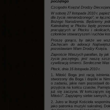
poczętego
Czcigodni Księża! Drodzy Diecezjani
W sobotę 27 listopada 2010 r. papie
dla życia nienarodzonego”, w łączno
Bożego Narodzenia. Będziemy jed
Katedralnej w Płocku będę przewo
pracujących w Płocku i okolicach
członków stowarzyszeń i ruchów koś
Proszę gorąco, by także we wszy
Zachęcam do adoracji Najświęts
pozostawiam Wam Drodzy Księża.
Zaproście Waszych parafian, by jak n
życia poczętego, jest naszą szcz
cywilizacją śmierci. Serdecznie Was
Płock, dnia 16 listopad
1. Miłość Boga jest racją istnieni
stworzony dla Boga i dopóki w Nim 
o zadaniu, jakie nam pozostawił d
przyjścia na końcu czasów. Pamięta
już się zaczyna. W kończącym się
Miłości”. Zapytajmy siebie samych, 
2. Jutro w liturgii Kościoła wspomi
jako patronka muzyki sakralnej. Do