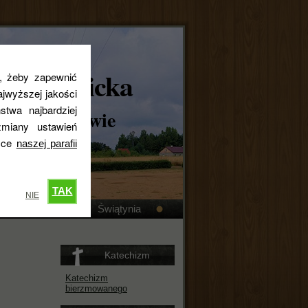
skokatolicka
s, żeby zapewnić
jwyższej jakości
stwa najbardziej
ta w Królewie
miany ustawień
tyce
naszej parafii
TAK
NIE
Kronika
Świątynia
Katechizm
Katechizm
bierzmowanego