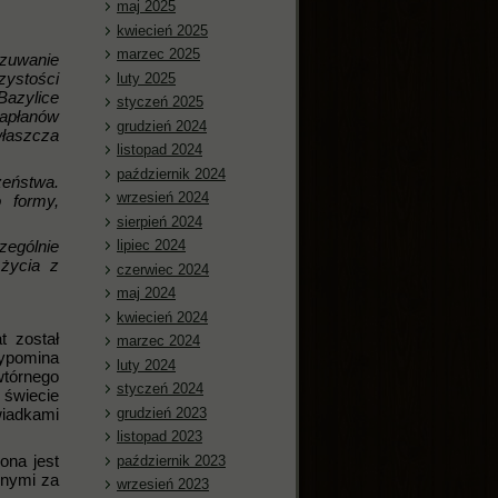
maj 2025
kwiecień 2025
marzec 2025
Czuwanie
zystości
luty 2025
azylice
styczeń 2025
kapłanów
grudzień 2024
właszcza
listopad 2024
październik 2024
eństwa.
wrzesień 2024
 formy,
sierpień 2024
lipiec 2024
zególnie
 życia z
czerwiec 2024
maj 2024
kwiecień 2024
t został
marzec 2024
zypomina
luty 2024
wtórnego
styczeń 2024
 świecie
grudzień 2023
wiadkami
listopad 2023
ona jest
październik 2023
lnymi za
wrzesień 2023