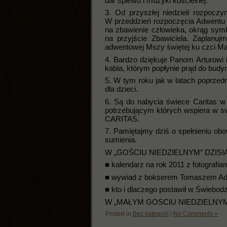
dar śpiewu i muzyki kościelnej.
3. Od przyszłej niedzieli rozpoc
W przeddzień rozpoczęcia Adwentu 
na zbawienie człowieka, okrąg symb
na przyjście Zbawiciela. Zaplanuj
adwentowej Mszy świętej ku czci Ma
4. Bardzo dziękuje Panom Arturowi
kabla, którym popłynie prąd do budyn
5. W tym roku jak w latach poprzed
dla dzieci.
6. Są do nabycia świece Caritas w
potrzebującym których wspiera w sw
CARITAS.
7. Pamiętajmy dziś o spełnieniu ob
sumienia.
W „GOŚCIU NIEDZIELNYM” DZISIAJ
■ kalendarz na rok 2011 z fotografia
■ wywiad z bokserem Tomaszem Ada
■ kto i dlaczego postawił w Świebod
W „MAŁYM GOSCIU NIEDZIELNYM” doł
Posted in
Bez kategorii
|
No Comments »