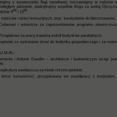
ętajmy o wywieszeniu flagi narodowej, rozmawiajmy w rodzinie 
podległym państwie, podziękujmy wspólnie Bogu za wolną Ojczyz
00
00
dzinie 9
i 15
la rodziców i dzieci komunijnych, oraz kandydatów do bierzmowania.
elianowi i orkiestrze za zaprezentowanie programu słowno-mu
 Prządakowi za pracę koparką wokół budynków parafialnych.
Popinowi za wykonanie drzwi do budynku gospodarczego i za mater
 M.IN.:
kamieniu i Antonio Gaudim – architekcie i budowniczym wciąż pow
ie;
 popkultura zawłaszcza symbole chrześcijańskie;
i terror komunizmu”, przygotowany we współpracy z Instytutem