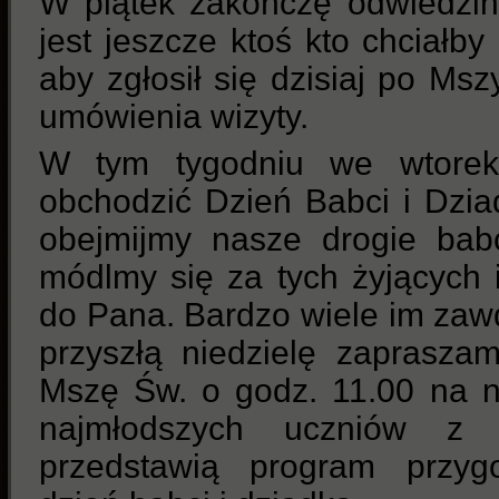
W piątek zakończę odwiedziny
jest jeszcze ktoś kto chciałby
aby zgłosił się dzisiaj po Msz
umówienia wizyty.
W tym tygodniu we wtore
obchodzić Dzień Babci i Dzi
obejmijmy nasze drogie babc
módlmy się za tych żyjących i 
do Pana. Bardzo wiele im zawd
przyszłą niedzielę zaprasza
Mszę Św. o godz. 11.00 na n
najmłodszych uczniów z 
przedstawią program przyg