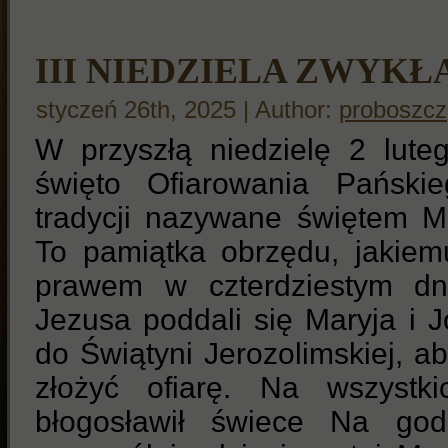
III NIEDZIELA ZWYKŁ
styczeń 26th, 2025 | Author:
proboszcz
W przyszłą niedzielę 2 lute
święto Ofiarowania Pańskie
tradycji nazywane świętem M
To pamiątka obrzędu, jakie
prawem w czterdziestym dn
Jezusa poddali się Maryja i Jó
do Świątyni Jerozolimskiej, a
złożyć ofiarę. Na wszyst
błogosławił świece Na god