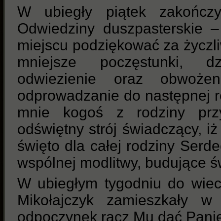
W ubiegły piątek zakończy
Odwiedziny duszpasterskie 
miejscu podziękować za życzliw
mniejsze poczęstunki, d
odwiezienie oraz obwoże
odprowadzanie do następnej r
mnie kogoś z rodziny przy
odświętny strój świadczący, i
święto dla całej rodziny Serde
wspólnej modlitwy, budujące ś
W ubiegłym tygodniu do wiec
Mikołajczyk zamieszkały w 
odpoczynek racz Mu dać Pani