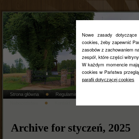
Nowe zasady dotyczące co
cookies, żeby zapewnić Pa
zasobów z zachowaniem najw
zespół, które części witryny
W każdym momencie mają 
cookies w Państwa przeglą
parafii dotyczącej cookies
Strona główna
Regulamin cmentarza
STANDAR
Nabożeństwa
Kontakt
Duszpasterze
Gal
Archive for styczeń, 2025