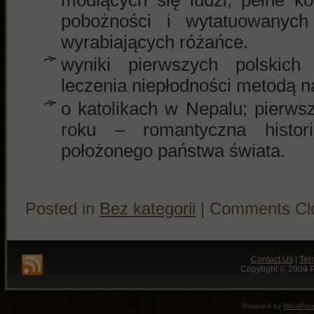
pobożności i wytatuowanych
wyrabiających różańce.
wyniki pierwszych polskich
leczenia niepłodności metodą n
o katolikach w Nepalu; pierws
roku – romantyczna histor
położonego państwa świata.
Posted in
Bez kategorii
|
Comments Cl
Contact Us
|
Ter
Copyright © 2009 P
Powered by
WordPre