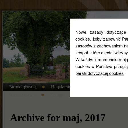
Nowe zasady dotyczące co
cookies, żeby zapewnić Pa
zasobów z zachowaniem najw
zespół, które części witryny
W każdym momencie mają 
cookies w Państwa przeglą
parafii dotyczącej cookies
Strona główna
Regulamin cmentarza
STANDAR
Nabożeństwa
Kontakt
Duszpasterze
Gal
Archive for maj, 2017