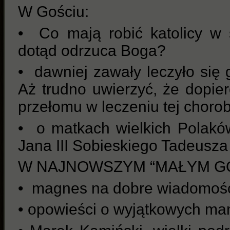
W Gościu:
• Co mają robić katolicy w ś
dotąd odrzuca Boga?
• dawniej zawały leczyło się
Aż trudno uwierzyć, że dopie
przełomu w leczeniu tej choro
• o matkach wielkich Polakó
Jana III Sobieskiego Tadeusza
W NAJNOWSZYM “MAŁYM GO
• magnes na dobre wiadomośc
• opowieści o wyjątkowych m