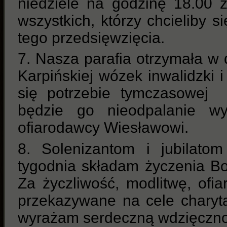
niedziele na godzinę 18.00 
wszystkich, którzy chcieliby s
tego przedsięwzięcia.
7. Nasza parafia otrzymała w 
Karpińskiej wózek inwalidzki i 
się potrzebie tymczasowej 
będzie go nieodpalanie wy
ofiarodawcy Wiesławowi.
8. Solenizantom i jubilato
tygodnia składam życzenia B
Za życzliwość, modlitwę, ofi
przekazywane na cele charyta
wyrażam serdeczną wdzięczno