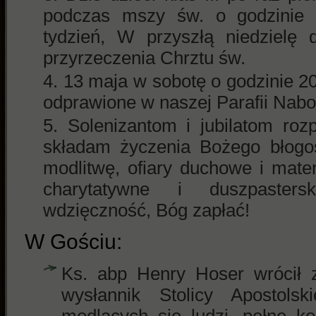
podczas mszy św. o godzinie 
tydzień, W przyszłą niedzielę 
przyrzeczenia Chrztu św.
13 maja w sobotę o godzinie 20
odprawione w naszej Parafii Nab
Solenizantom i jubilatom ro
składam życzenia Bożego błogos
modlitwę, ofiary duchowe i mate
charytatywne i duszpaster
wdzięczność, Bóg zapłać!
W Gościu:
Ks. abp Henry Hoser wrócił z
wysłannik Stolicy Apostolsk
modlących się ludzi, pełne ko