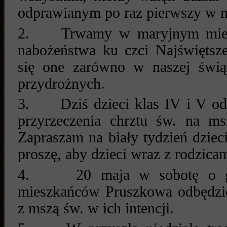
odprawianym po raz pierwszy w na
2.
Trwamy w maryjnym mies
nabożeństwa ku czci Najświętsz
się one zarówno w naszej świąt
przydrożnych.
3.
Dziś dzieci klas IV i V o
przyrzeczenia chrztu św. na ms
Zapraszam na biały tydzień dziec
proszę, aby dzieci wraz z rodzica
4.
20 maja w sobotę o g
mieszkańców Pruszkowa odbędzie
z mszą św. w ich intencji.