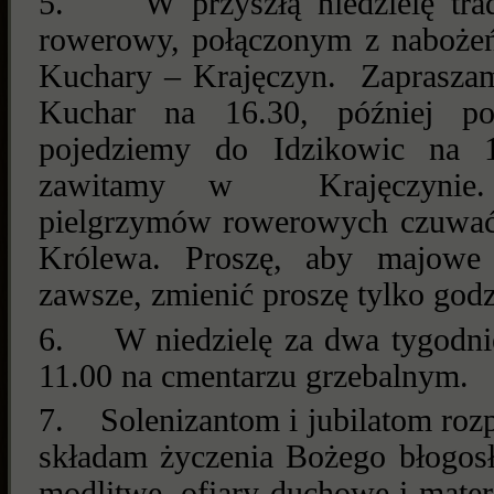
5.
W przyszłą niedzielę tra
rowerowy, połączonym z naboże
Kuchary – Krajęczyn.
Zaprasza
Kuchar na 16.30, później p
pojedziemy do Idzikowic na 1
zawitamy w
Krajęczyni
pielgrzymów rowerowych czuwać b
Królewa. Proszę, aby majowe
zawsze, zmienić proszę tylko godz
6.
W niedzielę za dwa tygodni
11.00 na cmentarzu grzebalnym.
7.
Solenizantom i jubilatom roz
składam życzenia Bożego błogosł
modlitwę, ofiary duchowe i mater