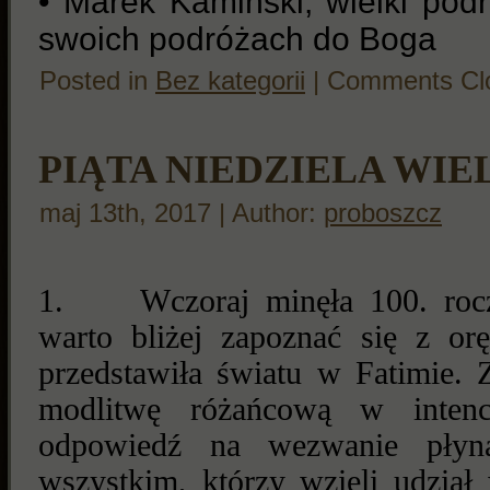
• Marek Kamiński, wielki podró
swoich podróżach do Boga
Posted in
Bez kategorii
|
Comments Cl
PIĄTA NIEDZIELA WI
maj 13th, 2017 | Author:
proboszcz
1.
Wczoraj minęła 100. rocz
warto bliżej zapoznać się z or
przedstawiła światu w Fatimie. 
modlitwę różańcową w intencj
odpowiedź na wezwanie płyn
wszystkim, którzy wzięli udział