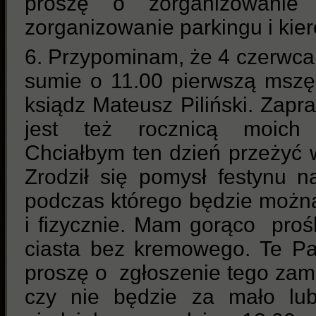
proszę o zorganizowanie
zorganizowanie parkingu i kie
6. Przypominam, że 4 czerwc
sumie o 11.00 pierwszą mszę
ksiądz Mateusz Piliński. Zapr
jest też rocznicą moich 
Chciałbym ten dzień przeżyć
Zrodził się pomysł festynu n
podczas którego będzie możn
i fizycznie. Mam gorąco pro
ciasta bez kremowego. Te Pa
proszę o zgłoszenie tego zam
czy nie będzie za mało lu