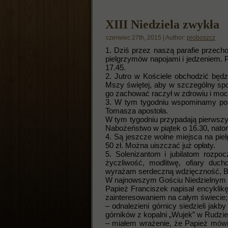
XIII Niedziela zwykła
czerwiec 27th, 2015 | Author:
proboszcz
1. Dziś przez naszą parafie przech
pielgrzymów napojami i jedzeniem. 
17.45.
2. Jutro w Kościele obchodzić będ
Mszy świętej, aby w szczególny spos
go zachować raczył w zdrowiu i mo
3. W tym tygodniu wspominamy pon
Tomasza apostoła.
W tym tygodniu przypadają pierwszy p
Nabożeństwo w piątek o 16.30, natom
4. Są jeszcze wolne miejsca na pie
50 zł. Można uiszczać już opłaty.
5. Solenizantom i jubilatom rozpo
życzliwość, modlitwę, ofiary duc
wyrażam serdeczną wdzięczność, B
W najnowszym Gościu Niedzielnym
Papież Franciszek napisał encyklikę 
zainteresowaniem na całym świecie;
– odnalezieni górnicy siedzieli jak
górników z kopalni „Wujek” w Rudzie 
– miałem wrażenie, że Papież mówi d