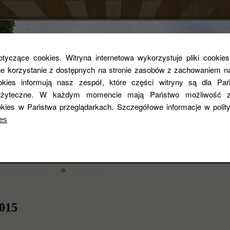
Parafia rzym
yczące cookies. Witryna internetowa wykorzystuje pliki cookie
 korzystanie z dostępnych na stronie zasobów z zachowaniem na
ookies informują nasz zespół, które części witryny są dla Pań
pw. Św. Zygmun
i użyteczne. W każdym momencie mają Państwo możliwość z
kies w Państwa przeglądarkach. Szczegółowe informacje w poli
es
entarza
STANDARDY OCHRONY DZIECI
Historia
Duszpasterze
Galeria
2015