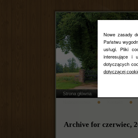
Nowe zasady dot
Państwu wygodne
usługi. Pliki c
interesujące 
dotyczących coo
dotyczącej cooki
Strona główna
Regulamin cm
Nabożeństwa
Kontakt
Archive for czerwiec, 