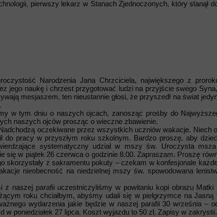
chnologii, pierwszy lekarz w Stanach Zjednoczonych, który stanął do
oczystość Narodzenia Jana Chrzciciela, największego z proro
zez jego naukę i chrzest przygotować ludzi na przyjście swego Syna
ywają mesjaszem, ten nieustannie głosi, że przyszedł na świat jedyni
.
jmy w tym dniu o naszych ojcach, zanosząc prośby do Najwyższe
arłych naszych ojców prosząc o wieczne zbawienie.
o. Nadchodzą oczekiwane przez wszystkich uczniów wakacje. Niech 
ił do pracy w przyszłym roku szkolnym. Bardzo proszę, aby dziec
twierdzające systematyczny udział w mszy św. Uroczysta msza
e się w piątek 26 czerwca o godzinie 8.00. Zapraszam. Proszę równ
go skorzystały z sakramentu pokuty – czekam w konfesjonale każde
wakacje nieobecność na niedzielnej mszy św. spowodowana lenis
i z naszej parafii uczestniczyliśmy w powitaniu kopi obrazu Matki
żącym roku chciałbym, abyśmy udali się w pielgrzymce na Jasną
ażnego wydarzenia jakie będzie w naszej parafii 30 września – o
 w poniedziałek 27 lipca. Koszt wyjazdu to 50 zł. Zapisy w zakrystii.