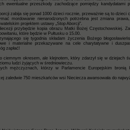
ych ewentualne przeszkody zachodzące pomiędzy kandydatami p
orcji zabija się ponad 1000 dzieci rocznie, przeważnie są to dzieci 
ymać mordowanie nienarodzonych potrzebna jest zmiana prawa,
watelskim projektem ustawy „Stop Aborcji”.
diecezji przybędzie kopia obrazu Matki Bożej Częstochowskiej. 
powitaniu, które będzie w Pułtusku o 15.00.
czynającego się tygodnia składam życzenia Bożego błogosławień
howe i materialne przekazywane na cele charytatywne i duszpas
óg zapłać!
o ciemnym okresem, ale klejnotem, który zdarzył się w dziejach ś
ziomu ludzi żyjących w średniowieczu.
nych mężczyznach, którzy w Parlamencie Europejskim bronią 
czącej zaledwie 750 mieszkańców wsi Nieciecza awansowała do najwyżs