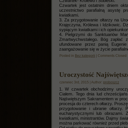
Czwartek- Królewo i Sobieski.
Czwartek jest ostatnim dniem okt
uczestnictwo parafialną asystę p
kwiatkami.
3. Za przygotowanie ołtarzy na Ur
Krajęczyna, Królewa i Idzikowic. Dz
sypiącym kwiatkami i ich opiekunko
4. Pielgrzymi do Sanktuariów Mary
Zmartwychwstałego. Bóg zapłać z
ufundowane przez panią Eugenie
zaangażowanie się w życie parafialn
Posted in
Bez kategorii
|
Comments Closed
Uroczystość Najświętsz
czerwiec 3rd, 2015 | Author:
proboszcz
1. W czwartek obchodzimy uroczy
Ciałem. Tego dnia lud chrześcija
Najświętszym Sakramentem w procesj
procesja do czterech ołtarzy. Prosz
przygotowanie i ubranie ołtarzy
eucharystycznymi lub obrazami. 
kwiatkami, ministrantów. Dajmy świa
można parkować również przed pleb
Od piątku do przyszłego czwartku t