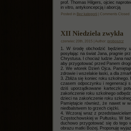
prof. Thomas Hilgers, ojciec naprote
in vitro, antykoncepcją i aborcją
Posted in
Bez kategorii
|
Comments Closed
XII Niedziela zwykła
czerwiec 20th, 2015 | Author:
proboszcz
1. W środę obchodzić będziemy ur
posyłając na świat Jana, pragnie pr
Chrystusa. I chociaż ludzie Jana naz
aby przygotować przed Panem drogi
2. We wtorek Dzień Ojca. Pamięta
zdrowie i wszelakie łaski, a dla zm
3. Zbliża się koniec roku szkolneg
czasem odpoczynku i regeneracji s
dziś uporządkowane karteczki po
zakończenie roku szkolnego odbędzi
dzieci na zakończenie roku szkolne
Pamiętajcie również, że nawet w 
niedbalstwem to grzech ciężki.
4. Wczoraj wraz z przedstawicielam
Częstochowskiej w Pułtusku. W bie
duchowo przygotować się do tego w
obrazu matki Bożej. Proponuję wyjazd