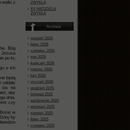
 walki z
ZWYKŁA
XII NIEDZIELA
ZWYKŁA
Archiwa
sierpień 2026
lipiec 2026
ków. Bóg
czerwiec 2026
, Jezusa
maj 2026
e po to,
kwiecień 2026
go o ich
marzec 2026
luty 2026
one będą
styczeń 2026
i oddały
 św. na
grudzień 2025
ież, aby
listopad 2025
go dnia.
październik 2025
twem czy
wrzesień 2025
 Bożej w
sierpień 2025
 Górę by
lipiec 2025
dwiedzin
czerwiec 2025