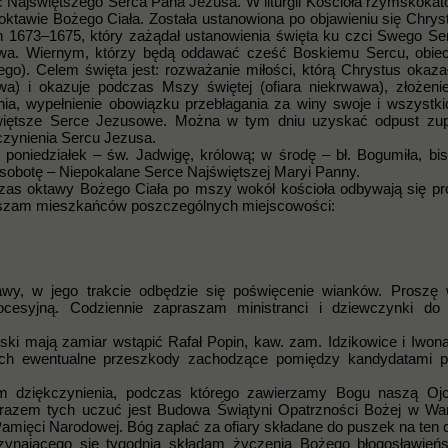
 Najświętszego Serca Pana Jezusa. W liturgii Kościoła rzymskokato
oktawie Bożego Ciała. Została ustanowiona po objawieniu się Chrys
h 1673–1675, który zażądał ustanowienia święta ku czci Swego Se
twa. Wiernym, którzy będą oddawać cześć Boskiemu Sercu, obiec
ego). Celem święta jest: rozważanie miłości, którą Chrystus okaza
a) i okazuje podczas Mszy świętej (ofiara niekrwawa), złożeni
nia, wypełnienie obowiązku przebłagania za winy swoje i wszystkic
świętsze Serce Jezusowe. Można w tym dniu uzyskać odpust zu
czynienia Sercu Jezusa.
oniedziałek – św. Jadwigę, królową; w środę – bł. Bogumiła, bi
 sobotę – Niepokalane Serce Najświętszej Maryi Panny.
zas oktawy Bożego Ciała po mszy wokół kościoła odbywają się pr
szam mieszkańców poszczególnych miejscowości:
awy, w jego trakcie odbędzie się poświęcenie wianków. Proszę
rocesyjną. Codziennie zapraszam ministranci i dziewczynki do
ki mają zamiar wstąpić Rafał Popin, kaw. zam. Idzikowice i Iwon
ych ewentualne przeszkody zachodzące pomiędzy kandydatami p
ętem dziękczynienia, podczas którego zawierzamy Bogu naszą Oj
azem tych uczuć jest Budowa Świątyni Opatrzności Bożej w War
mięci Narodowej. Bóg zapłać za ofiary składane do puszek na ten c
czynającego się tygodnia składam życzenia Bożego błogosławień