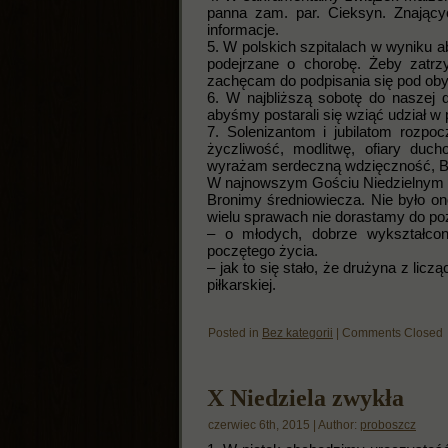
panna zam. par. Cieksyn. Znając
informacje.
5. W polskich szpitalach w wyniku ab
podejrzane o chorobę. Żeby zatrz
zachęcam do podpisania się pod oby
6. W najbliższą sobotę do naszej 
abyśmy postarali się wziąć udział w 
7. Solenizantom i jubilatom rozpo
życzliwość, modlitwę, ofiary duc
wyrażam serdeczną wdzięczność, B
W najnowszym Gościu Niedzielnym
Bronimy średniowiecza. Nie było on
wielu sprawach nie dorastamy do po
– o młodych, dobrze wykształco
poczętego życia.
– jak to się stało, że drużyna z li
piłkarskiej.
Posted in
Bez kategorii
|
Comments Closed
X Niedziela zwykła
czerwiec 6th, 2015 | Author:
proboszcz