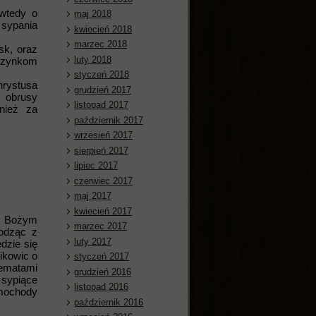
 wtedy o
maj 2018
 sypania
kwiecień 2018
marzec 2018
sk, oraz
luty 2018
wczynkom
styczeń 2018
hrystusa
grudzień 2017
 obrusy
listopad 2017
nież za
październik 2017
wrzesień 2017
sierpień 2017
lipiec 2017
czerwiec 2017
maj 2017
kwiecień 2017
ą Bożym
marzec 2017
hodząc z
luty 2017
dzie się
ikowic o
styczeń 2017
ematami
grudzień 2016
sypiące
listopad 2016
amochody
październik 2016