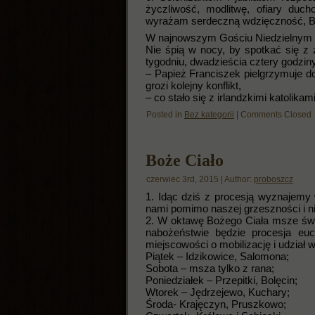
życzliwość, modlitwę, ofiary duc
wyrażam serdeczną wdzięczność, B
W najnowszym Gościu Niedzielnym
Nie śpią w nocy, by spotkać się z
tygodniu, dwadzieścia cztery godzin
– Papież Franciszek pielgrzymuje do
grozi kolejny konflikt,
– co stało się z irlandzkimi katolik
Posted in
Bez kategorii
|
Comments Closed
Boże Ciało
czerwiec 3rd, 2015 | Author:
proboszcz
1. Idąc dziś z procesją wyznajemy 
nami pomimo naszej grzeszności i n
2. W oktawę Bożego Ciała msze św
nabożeństwie będzie procesja eu
miejscowości o mobilizację i udział w
Piątek – Idzikowice, Salomona;
Sobota – msza tylko z rana;
Poniedziałek – Przepitki, Bolęcin;
Wtorek – Jędrzejewo, Kuchary;
Środa- Krajęczyn, Pruszkowo;