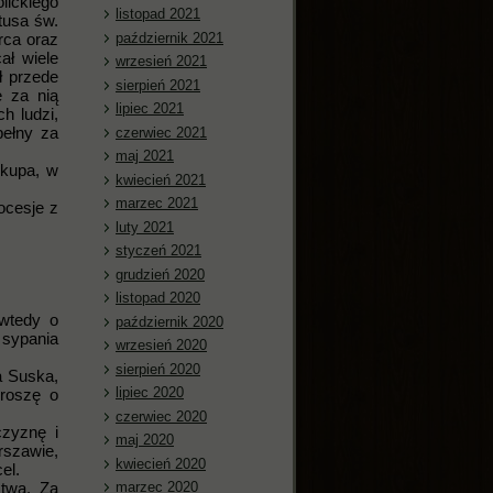
lickiego
listopad 2021
tusa św.
październik 2021
rca oraz
ał wiele
wrzesień 2021
ł przede
sierpień 2021
e za nią
lipiec 2021
h ludzi,
pełny za
czerwiec 2021
maj 2021
skupa, w
kwiecień 2021
marzec 2021
ocesje z
luty 2021
styczeń 2021
grudzień 2020
listopad 2020
 wtedy o
październik 2020
 sypania
wrzesień 2020
sierpień 2020
a Suska,
lipiec 2020
roszę o
czerwiec 2020
czyznę i
maj 2020
szawie,
kwiecień 2020
el.
stwa. Za
marzec 2020