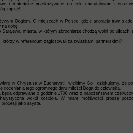
howe i materialne przekazywane na cele charytatywne i duszpas
óg zapłać!
 żywym Bogiem. O miejscach w Polsce, gdzie adoracja trwa sied
y na dobę.
 Sarajewa, miasta, w którym zbrodniarze chodzą wolni po ulicach, 
ami, którzy w referendum zagłosowali za związkami partnerskimi?
wiarę w Chrystusa w Eucharystii, wielbimy Go i dziękujemy, że po
ie doceniania tego ogromnego daru miłości Boga do człowieka.
. będą odprawiane o godzinie 1700 wraz z nabożeństwem czerwc
charystyczna wokół kościoła. W miarę możliwości proszę poszc
 procesji jako asysta.