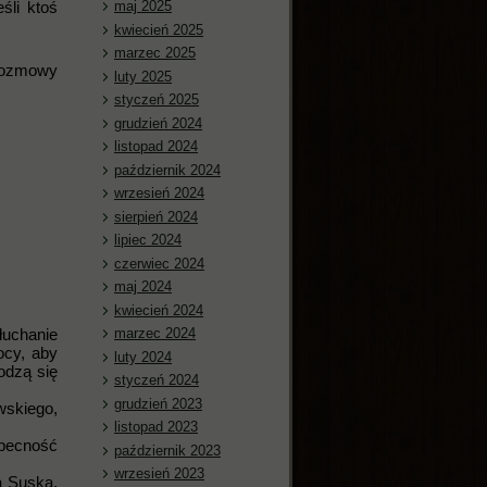
śli ktoś
maj 2025
kwiecień 2025
marzec 2025
 rozmowy
luty 2025
styczeń 2025
grudzień 2024
listopad 2024
październik 2024
wrzesień 2024
sierpień 2024
lipiec 2024
czerwiec 2024
maj 2024
kwiecień 2024
łuchanie
marzec 2024
ocy, aby
luty 2024
odzą się
styczeń 2024
grudzień 2023
wskiego,
listopad 2023
obecność
październik 2023
wrzesień 2023
a Suska,