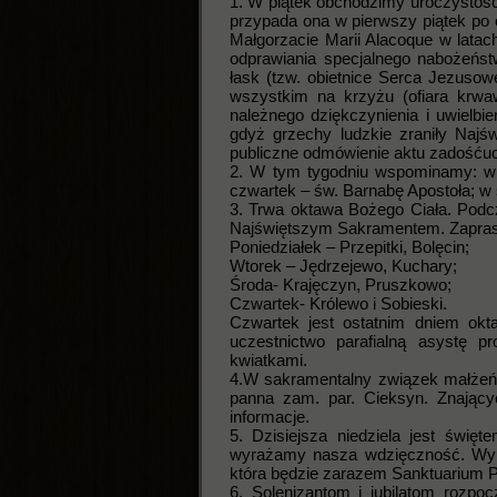
1. W piątek obchodzimy uroczystość
przypada ona w pierwszy piątek po 
Małgorzacie Marii Alacoque w latac
odprawiania specjalnego nabożeńs
łask (tzw. obietnice Serca Jezusow
wszystkim na krzyżu (ofiara krwaw
należnego dziękczynienia i uwielbie
gdyż grzechy ludzkie zraniły Naj
publiczne odmówienie aktu zadośću
2. W tym tygodniu wspominamy: w p
czwartek – św. Barnabę Apostoła; w
3. Trwa oktawa Bożego Ciała. Podc
Najświętszym Sakramentem. Zapra
Poniedziałek – Przepitki, Bolęcin;
Wtorek – Jędrzejewo, Kuchary;
Środa- Krajęczyn, Pruszkowo;
Czwartek- Królewo i Sobieski.
Czwartek jest ostatnim dniem okt
uczestnictwo parafialną asystę p
kwiatkami.
4.W sakramentalny związek małżeńs
panna zam. par. Cieksyn. Znając
informacje.
5. Dzisiejsza niedziela jest świ
wyrażamy nasza wdzięczność. Wyr
która będzie zarazem Sanktuarium Pa
6. Solenizantom i jubilatom rozpo