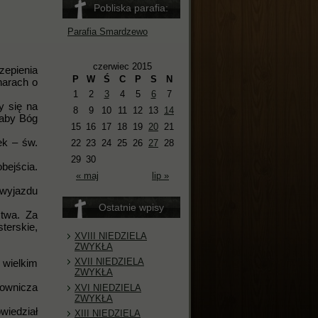
Pobliska parafia:
Parafia Smardzewo
czerwiec 2015
zepienia
P
W
Ś
C
P
S
N
harach o
1
2
3
4
5
6
7
y się na
8
9
10
11
12
13
14
 aby Bóg
15
16
17
18
19
20
21
ek – św.
22
23
24
25
26
27
28
29
30
bejścia.
« maj
lip »
 wyjazdu
Ostatnie wpisy
stwa. Za
terskie,
XVIII NIEDZIELA
ZWYKŁA
XVII NIEDZIELA
k wielkim
ZWYKŁA
townicza
XVI NIEDZIELA
ZWYKŁA
wiedział
XIII NIEDZIELA