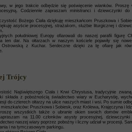
awy, w jego trakcie odbędzie się poświęcenie wianków. Proszę
rocesyjną. Codziennie zapraszam ministranci i dziewczynki do
oczystość Bożego Ciała dziękuję mieszkańcom Pruszkowa i Sobie
iękuję asyście procesyjnej, strażakom, służbie liturgicznej i dzie
m.
jnych południowej Europy ofiarowali do naszej parafii figurę C
a ten dar. Na ołtarzach w naszym kościele pojawiły się nowe
 Ostrowską z Kuchar. Serdeczne dzięki za tę ofiarę jak rów
e.
ej Trójcy
stość Najświętszego Ciała i Krwi Chrystusa, tradycyjnie zwan
ński składa z pobożnością świadectwo wiary w Eucharystię, wyc
i do czterech ołtarzy na ulice naszych miast i wsi. Po sumie odbę
ę mieszkańców: Pruszkowa i Sobiesk, oraz Królewa, Krajęczyna i Idz
. Proszę wszystkich także o ubranie okien swoich domów embl
Zapraszam na 11.00 członków asysty procesyjnej, dziewczynki 
dectwo naszej wiary poprzez pobożny i liczny udział w procesji. S
ania i na tymczasowym parkingu.
rwa oktawa Bożego Ciała.