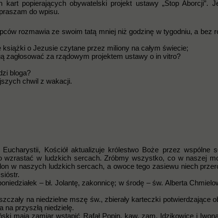
kart popierających obywatelski projekt ustawy „Stop Aborcji”. Je
apraszam do wpisu.
łopców rozmawia ze swoim tatą mniej niż godzinę w tygodniu, a bez
ze książki o Jezusie czytane przez miliony na całym świecie;
gą zagłosować za rządowym projektem ustawy o in vitro?
dzi bloga?
jszych chwil z wakacji.
ucharystii, Kościół aktualizuje królestwo Boże przez wspólne s
 wzrastać w ludzkich sercach. Zróbmy wszystko, co w naszej m
plon w naszych ludzkich sercach, a owoce tego zasiewu niech przer
sióstr.
iedziałek – bł. Jolantę, zakonnicę; w środę – św. Alberta Chmielo
szczały na niedzielne mszę św., zbierały karteczki potwierdzające 
a na przyszłą niedzielę.
ki mają zamiar wstąpić Rafał Popin, kaw. zam. Idzikowice i Iwon