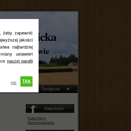
skokatolicka
s, żeby zapewnić
jwyższej jakości
stwa najbardziej
ta w Królewie
miany ustawień
tyce
naszej parafii
TAK
NIE
Kronika
Świątynia
Katechizm
Katechizm
bierzmowanego