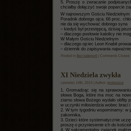
5. Proszę o zwracanie podpisanych 
chciałby dołączyć swoje poparcie z
W najnowszym Gościu Niedzielnym
Poradnik dobrego ojca. 66 proc. ch
nie da się wychować dobrego syna
– kiedyś był przestępcą, dzisiaj pis
– dlaczego posłowie katolicy nie mo
W Małym Gościu Niedzielnym
– dlaczego ojciec Leon Knabit prowa
– dziennik do zapisywania najważnie
Posted in
Bez kategorii
|
Comments Closed
XI Niedziela zwykła
czerwiec 14th, 2015 | Author:
proboszcz
1. Gromadząc się na sprawowaniu E
słowa Boga, które ma moc na nowo
ziarno słowa Bożego wydało obfity 
w uczynki miłosierdzia wobec braci i 
2. W tym tygodniu wspominamy: w pon
zakonnika.
3. Dzieci które systematycznie uczę
proszę o przyniesienie ich do kościoł
4. W sakramentalny związek małżeńs