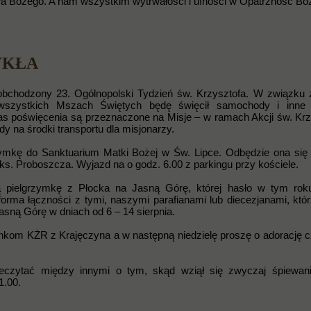
a Bożego. A nam wszystkim wytrwałości i ufności w Opatrzność Bo
YKŁA
obchodzony 23. Ogólnopolski Tydzień św. Krzysztofa. W związku
o wszystkich Mszach Świętych będę święcił samochody i inne 
s poświęcenia są przeznaczone na Misje – w ramach Akcji św. Krz
dy na środki transportu dla misjonarzy.
ymkę do Sanktuarium Matki Bożej w Św. Lipce. Odbędzie ona się 
u ks. Proboszcza. Wyjazd na o godz. 6.00 z parkingu przy kościele.
pielgrzymkę z Płocka na Jasną Górę, której hasło w tym roku
forma łączności z tymi, naszymi parafianami lub diecezjanami, któ
sną Górę w dniach od 6 – 14 sierpnia.
łonkom KŻR z Krajęczyna a w następną niedzielę proszę o adorację 
eczytać między innymi o tym, skąd wziął się zwyczaj śpiewan
1.00.