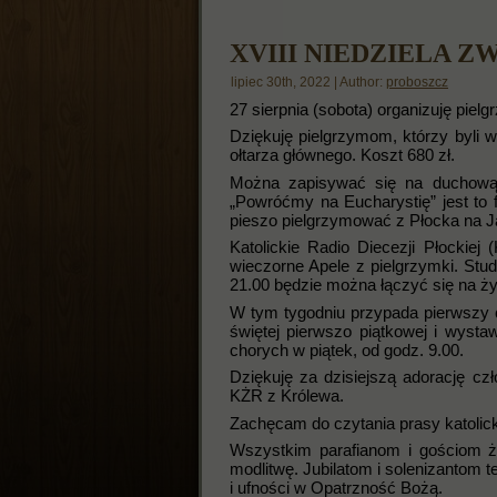
XVIII NIEDZIELA 
lipiec 30th, 2022 | Author:
proboszcz
27 sierpnia (sobota) organizuję pie
Dziękuję pielgrzymom, którzy byli 
ołtarza głównego. Koszt 680 zł.
Można zapisywać się na duchową 
„Powróćmy na Eucharystię” jest to 
pieszo pielgrzymować z Płocka na Ja
Katolickie Radio Diecezji Płockie
wieczorne Apele z pielgrzymki. Stu
21.00 będzie można łączyć się na ż
W tym tygodniu przypada pierwszy c
świętej pierwszo piątkowej i wyst
chorych w piątek, od godz. 9.00.
Dziękuję za dzisiejszą adorację c
KŻR z Królewa.
Zachęcam do czytania prasy katolicki
Wszystkim parafianom i gościom życ
modlitwę. Jubilatom i solenizantom
i ufności w Opatrzność Bożą.