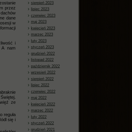
zostanie
sierpień 2023
ym przez
lipiec 2023
y dachów
czerwiec 2023
ane dane
maj 2023
osesji w
ormacji
kwiecień 2023
marzec 2023
luty 2023
liwość i
styczeń 2023
. A nam
grudzień 2022
listopad 2022
październik 2022
wrzesień 2022
sierpień 2022
lipiec 2022
czerwiec 2022
abraknie
Świętej.
maj 2022
więź ze
kwiecień 2022
marzec 2022
o reguła
luty 2022
dl się i
styczeń 2022
grudzień 2021
nalistów