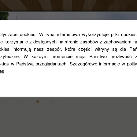
Parafia rzym
yczące cookies. Witryna internetowa wykorzystuje pliki cookie
 korzystanie z dostępnych na stronie zasobów z zachowaniem na
ookies informują nasz zespół, które części witryny są dla Pań
pw. Św. Zygmun
i użyteczne. W każdym momencie mają Państwo możliwość z
kies w Państwa przeglądarkach. Szczegółowe informacje w poli
es
entarza
STANDARDY OCHRONY DZIECI
Historia
Duszpasterze
Galeria