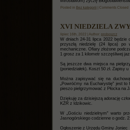
Mirosławom) życzę Błogosławieństw
Posted in
Bez kategorii
|
Comments Closed
XVI NIEDZIELA ZW
lipiec 16th, 2022 | Author:
proboszcz
W dniach 24-31 lipca 2022 będzie 
przyszłą niedzielę (24 lipca) p
mechaniczne. Ofiary złożone podcza
1 grosz za 1 kilometr szczęśliwej jaz
Są jeszcze dwa miejsca na pielgrz
(poniedziałek). Koszt 50 zł. Zapisy 
Można zapisywać się na duchową 
„Powróćmy na Eucharystię” jest to 
pieszo pielgrzymować z Płocka na Ja
Dziękuję za dzisiejszą adorację cz
KŻR z Idzikowic.
W „Gościu niedzielnym” warto prz
Jasnogórskiego codzienne o godz. 2
Ogłoszenie z Urzędu Gminy Joniec