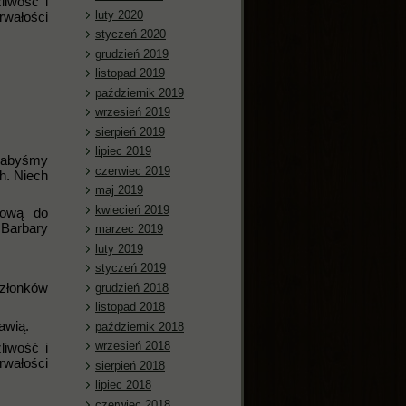
liwość i
luty 2020
rwałości
styczeń 2020
grudzień 2019
listopad 2019
październik 2019
wrzesień 2019
sierpień 2019
lipiec 2019
 abyśmy
czerwiec 2019
h. Niech
maj 2019
kwiecień 2019
rową do
 Barbary
marzec 2019
luty 2019
styczeń 2019
członków
grudzień 2018
listopad 2018
awią.
październik 2018
wrzesień 2018
liwość i
rwałości
sierpień 2018
lipiec 2018
czerwiec 2018