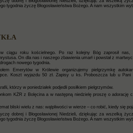
zę dobrej i Błogosławionej Niedzieli, dziękując za wszelką życz
 tego tygodnia życzę Błogosławieństwa Bożego. A nam wszystkim wyt
YKŁA
a w ciągu roku kościelnego. Po raz kolejny Bóg zaprosił nas,
rystusa. On dla nas i naszego zbawienia umarł i powstał z martwyc
drogach nowego tygodnia.
 Kołem Emerytów w Królewie organizujemy pielgrzymkę autoka
pce. Koszt wyjazdu 50 zł. Zapisy u ks. Proboszcza lub u Pani
fii, którzy w poniedziałek podjedli posiłkiem pielgrzymów.
łonkom KŻR z Bolęcina a w następną niedzielę proszę o adorację 
at bliski wielu z nas: wątpliwości w wierze – co robić, kiedy się poj
zę dobrej i Błogosławionej Niedzieli, dziękując za wszelką życz
 tego tygodnia życzę Błogosławieństwa Bożego. A nam wszystkim wyt