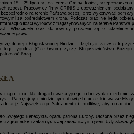
niach 18 – 29 lipca br., na terenie Gminy Joniec, przeprowadzona 
cych azbest. Pracownicy firmy GRINIS z upoważnieniem podpisan
bezpośrednio na terenie Państwa posesji oraz wykonywać pomiar
ntowymi za pośrednictwem drona. Podczas prac nie będą pobier
nformacji o ilości wyrobów zmagazynowanych na terenie Państwa p
ch. Właściciele oraz domownicy proszeni są o udzielenie inf
eczenie psów.
zę dobrej i Błogosławionej Niedzieli, dziękując za wszelką życz
tom tego tygodnia (Czesławom) życzę Błogosławieństwa Bożego
Opatrzność Bożą
YKŁA
a w ciągu roku. Na drogach wakacyjnego odpoczynku niech nie z
ystii. Pamiętajmy o niedzielnym obowiązku uczestnictwa we Mszy 
 adorację Najświętszego Sakramentu i modlitwę, aby umacniać 
ęto Świętego Benedykta, opata, patrona Europy. Ułożona przez nieg
ielu zgromadzeń zakonnych. Jej zasadniczym rysem były słowa: „Mó
eń Pamięci Ofiar Ludobójstwa dokonanego przez ukraińskich nacjo