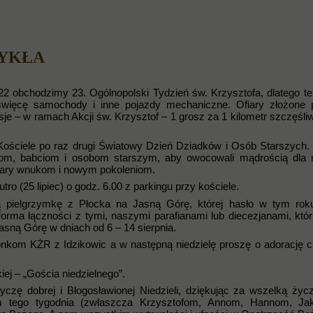
WYKŁA
22 obchodzimy 23. Ogólnopolski Tydzień św. Krzysztofa, dlatego też
więcę samochody i inne pojazdy mechaniczne. Ofiary złożone 
e – w ramach Akcji św. Krzysztof – 1 grosz za 1 kilometr szczęśliw
Kościele po raz drugi Światowy Dzień Dziadków i Osób Starszych. 
kom, babciom i osobom starszym, aby owocowali mądrością dla 
wiary wnukom i nowym pokoleniom.
tro (25 lipiec) o godz. 6.00 z parkingu przy kościele.
pielgrzymkę z Płocka na Jasną Górę, której hasło w tym roku
forma łączności z tymi, naszymi parafianami lub diecezjanami, któ
sną Górę w dniach od 6 – 14 sierpnia.
łonkom KŻR z Idzikowic a w następną niedzielę proszę o adorację 
ej – „Gościa niedzielnego”.
zę dobrej i Błogosławionej Niedzieli, dziękując za wszelką życz
tom tego tygodnia (zwłaszcza Krzysztofom, Annom, Hannom, Ja