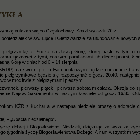
ZWYKŁA
lgrzymkę autokarową do Częstochowy. Koszt wyjazdu 70 zł.
w poniedziałek w św. Lipce i Gietrzwałdzie za ufundowanie nowych 
pielgrzymkę z Płocka na Jasną Górę, której hasło w tym roku
forma łączności z tymi, naszymi parafianami lub diecezjanami, któ
sną Górę w dniach od 6 – 14 sierpnia.
j (KRDP) na swoim profilu Facebook’owym będzie codziennie tran
dio pielgrzymkowe będzie się rozpoczynać o godz. 20.40, następnie
ywo w modlitwie z pielgrzymami pieszymi.
zwartek, pierwszy piątek i pierwsza sobota miesiąca. Okazja do s
awienie Najśw. Sakramentu w naszym kościele od godz. 16.30. Od
złonkom KŻR z Kuchar a w następną niedzielę proszę o adorację 
ej – „Gościa niedzielnego”.
zę dobrej i Błogosławionej Niedzieli, dziękując za wszelką życz
 tego tygodnia życzę Błogosławieństwa Bożego. A nam wszystkim wyt