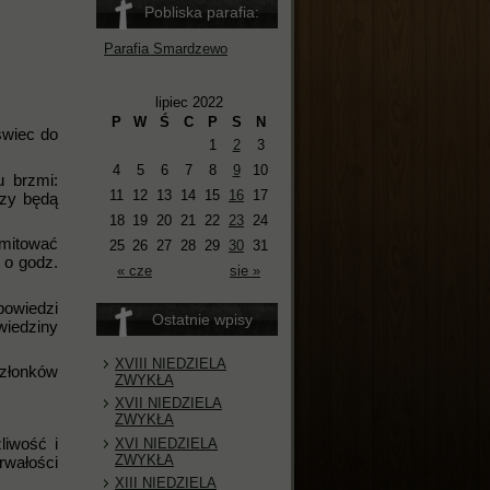
Pobliska parafia:
Parafia Smardzewo
lipiec 2022
P
W
Ś
C
P
S
N
świec do
1
2
3
4
5
6
7
8
9
10
 brzmi:
11
12
13
14
15
16
17
rzy będą
18
19
20
21
22
23
24
smitować
25
26
27
28
29
30
31
 o godz.
« cze
sie »
powiedzi
Ostatnie wpisy
wiedziny
XVIII NIEDZIELA
członków
ZWYKŁA
XVII NIEDZIELA
ZWYKŁA
liwość i
XVI NIEDZIELA
ZWYKŁA
rwałości
XIII NIEDZIELA