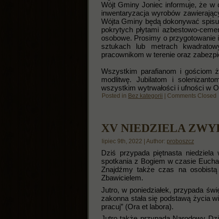
Wójt Gminy Joniec informuje, że w d
inwentaryzacja wyrobów zawierają
Wójta Gminy będą dokonywać spisu 
pokrytych płytami azbestowo-ceme
osobowe. Prosimy o przygotowanie i
sztukach lub metrach kwadratowy
pracownikom w terenie oraz zabezpi
Wszystkim parafianom i gościom życ
modlitwę. Jubilatom i solenizan
wszystkim wytrwałości i ufności w 
Posted in
Bez kategorii
|
Comments Closed
XV NIEDZIELA ZW
lipiec 9th, 2022 | Author:
proboszcz
Dziś przypada piętnasta niedziel
spotkania z Bogiem w czasie Euchar
Znajdźmy także czas na osobistą
Zbawicielem.
Jutro, w poniedziałek, przypada świ
zakonna stała się podstawą życia w
pracuj” (Ora et labora).
Jutro także przypada Narodowy Dzi