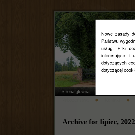
Nowe zasady dot
Państwu wygodne
usługi. Pliki c
interesujące 
dotyczących coo
dotyczącej cooki
Strona główna
Regulamin cm
Nabożeństwa
Kontakt
Archive for lipiec, 2022