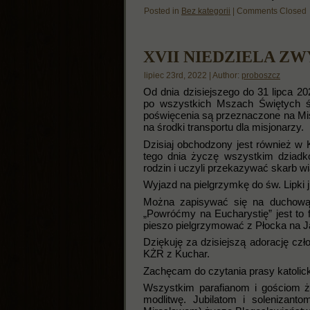
Posted in
Bez kategorii
|
Comments Closed
XVII NIEDZIELA Z
lipiec 23rd, 2022 | Author:
proboszcz
Od dnia dzisiejszego do 31 lipca 20
po wszystkich Mszach Świętych ś
poświęcenia są przeznaczone na Misj
na środki transportu dla misjonarzy.
Dzisiaj obchodzony jest również w 
tego dnia życzę wszystkim dziad
rodzin i uczyli przekazywać skarb 
Wyjazd na pielgrzymkę do św. Lipki ju
Można zapisywać się na duchową 
„Powróćmy na Eucharystię” jest to 
pieszo pielgrzymować z Płocka na Ja
Dziękuję za dzisiejszą adorację cz
KŻR z Kuchar.
Zachęcam do czytania prasy katolicki
Wszystkim parafianom i gościom życ
modlitwę. Jubilatom i solenizan