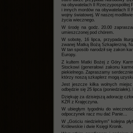
na obywatelach II Rzeczypospolitej P
i innych mordów na obywatelach II 
wojny światowej. W naszej modlitwie
życia wiecznego.
W środę na godz. 20.00 zapraszam
umieszczonej pod chórem.
W sobotę, 16 lipca, przypada litu
zwanej Matką Bożą Szkaplerzną. Na t
W tan sposób narodził się zakon kar
Europy.
Z kultem Matki Bożej z Góry Karm
Stockowi (generałowi zakonu karmel
piekielnego. Zapraszamy serdecznie
którzy noszą szkaplerz mogą uzysk
Jest jeszcze kilka wolnych miejs
odbędzie się 25 lipca (poniedziałek)
Dziękuję za dzisiejszą adorację cz
KŻR z Krajęczyna.
W ubiegłym tygodniu do wiecznośc
odpoczynek racz mu dać Panie…
W „Gościu niedzielnym” kolejna płyt
Królewskie i dwie Księgi Kronik.