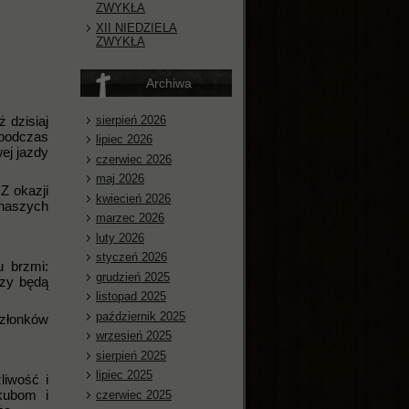
ZWYKŁA
XII NIEDZIELA
ZWYKŁA
Archiwa
sierpień 2026
 dzisiaj
podczas
lipiec 2026
ej jazdy
czerwiec 2026
maj 2026
Z okazji
kwiecień 2026
naszych
marzec 2026
luty 2026
styczeń 2026
 brzmi:
grudzień 2025
rzy będą
listopad 2025
październik 2025
członków
wrzesień 2025
sierpień 2025
lipiec 2025
liwość i
kubom i
czerwiec 2025