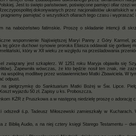
olskiej. Jest to święto państwowe, poświęcone pamięci ofiar rzezi wo
Rzeczypospolitej dokonywanych przez nacjonalistów ukraińskich w c
 pragniemy pamiętać o wszystkich ofiarach tego czasu i wypraszać 
 na nabożeństwo fatimskie. Proszę o składanie intencji di skr
rgiczne wspomnienie Najświętszej Maryi Panny z Góry Karmel, po
ej górze duchowi synowie proroka Eliasza oddawali się gorliwej mo
melitański, który w XII wieku ze względu na prześladowania przeniós
el związany jest szkaplerz. W 1251 roku Maryja objawiła się S
itów). Zapewniła wówczas, że kto będzie nosił ten znak, nie zaz
 na wspólną modlitwę przez wstawiennictwo Matki Zbawiciela. W tym
ać odpust.
c na pielgrzymkę do Sanktuarium Matki Bożej w Św. Lipce. Pie
. Koszt wyjazdu 50 zł. Zapisy u ks. Proboszcza.
łonkom KŻR z Pruszkowa a w następną niedzielę proszę o adorację 
i odszedł ś.p. Tadeusz Miłoszewski zamieszkały w Kucharach.
a z Biblią Audio, a na niej cztery księgi Starego Testamentu – dwi