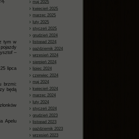
żą.
maj 2025
kwiecień 2025
marzec 2025
luty 2025
styczeń 2025
grudzień 2024
 z tym w
listopad 2024
pojazdy
październik 2024
ysztof –
wrzesień 2024
sierpień 2024
25 lipca
lipiec 2024
czerwiec 2024
maj 2024
 brzmi:
kwiecień 2024
rzy będą
marzec 2024
luty 2024
członków
styczeń 2024
grudzień 2023
ia Apelu
listopad 2023
październik 2023
wrzesień 2023