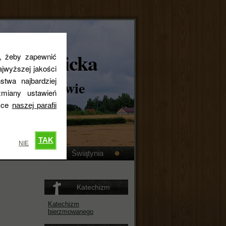
skokatolicka
s, żeby zapewnić
jwyższej jakości
stwa najbardziej
ta w Królewie
miany ustawień
tyce
naszej parafii
TAK
NIE
Kronika
Świątynia
Katechizm
Katechizm
bierzmowanego