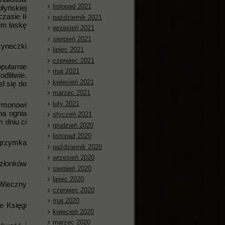
listopad 2021
łyńskiej
zasie II
październik 2021
im łaskę
wrzesień 2021
sierpień 2021
zyneczki
lipiec 2021
czerwiec 2021
pularnie
maj 2021
dlitwie.
kwiecień 2021
ł się do
marzec 2021
luty 2021
zymonowi
na ognia
styczeń 2021
 dniu ci
grudzień 2020
listopad 2020
lgrzymka
październik 2020
wrzesień 2020
członków
sierpień 2020
lipiec 2020
 Wieczny
czerwiec 2020
maj 2020
e Księgi
kwiecień 2020
marzec 2020