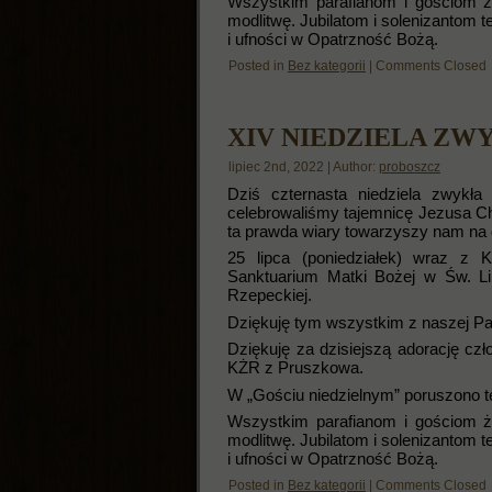
Wszystkim parafianom i gościom życ
modlitwę. Jubilatom i solenizantom
i ufności w Opatrzność Bożą.
Posted in
Bez kategorii
|
Comments Closed
XIV NIEDZIELA ZW
lipiec 2nd, 2022 | Author:
proboszcz
Dziś czternasta niedziela zwykł
celebrowaliśmy tajemnicę Jezusa Ch
ta prawda wiary towarzyszy nam na 
25 lipca (poniedziałek) wraz z
Sanktuarium Matki Bożej w Św. Li
Rzepeckiej.
Dziękuję tym wszystkim z naszej Para
Dziękuję za dzisiejszą adorację cz
KŻR z Pruszkowa.
W „Gościu niedzielnym” poruszono tem
Wszystkim parafianom i gościom życ
modlitwę. Jubilatom i solenizantom
i ufności w Opatrzność Bożą.
Posted in
Bez kategorii
|
Comments Closed