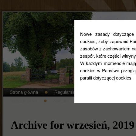
Nowe zasady dotyczące co
cookies, żeby zapewnić Pa
zasobów z zachowaniem najw
zespół, które części witryny
W każdym momencie mają 
cookies w Państwa przeglą
parafii dotyczącej cookies
Strona główna
Regulamin cmentarza
STANDAR
Nabożeństwa
Kontakt
Duszpasterze
Gal
Archive for wrzesień, 2019