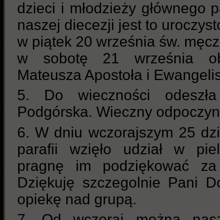
dzieci i młodzieży głównego p
naszej diecezji jest to uroczys
w piątek 20 września św. męc
w sobotę 21 września ob
Mateusza Apostoła i Ewangelis
5. Do wieczności odeszła
Podgórska. Wieczny odpoczyne
6. W dniu wczorajszym 25 dzi
parafii wzięło udział w pi
pragnę im podziękować za
Dziękuję szczegolnie Pani D
opiekę nad grupą.
7. Od wczoraj można nasz