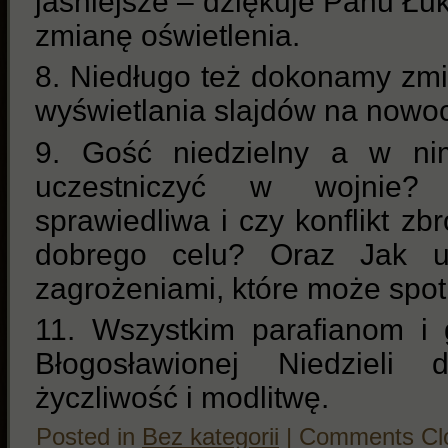
jaśniejsze – dziękuje Panu Ł
zmianę oświetlenia.
8. Niedługo też dokonamy zmi
wyświetlania slajdów na nowo
9. Gość niedzielny a w ni
uczestniczyć w wojnie?
sprawiedliwa i czy konflikt z
dobrego celu? Oraz Jak uc
zagrożeniami, które może spot
11. Wszystkim parafianom i 
Błogosławionej Niedzieli 
życzliwość i modlitwę.
Posted in
Bez kategorii
|
Comments Cl