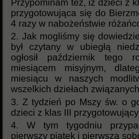
Przypominam też, iż dzieci z kl
przygotowująca się do Bierz
4 razy w nabożeństwie różań
2. Jak mogliśmy się dowiedzieć
był czytany w ubiegłą niedz
ogłosił październik tego 
miesiącem misyjnym, dlat
miesiącu w naszych modlit
wszelkich dziełach związanych
3. Z tydzień po Mszy św. o g
dzieci z klas III przygotowując
4. W tym tygodniu przypad
pierwszy piątek i pierwsza sob