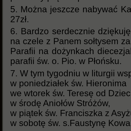
5. Można jeszcze nabywać Ka
27zł.
6. Bardzo serdecznie dziękuj
na czele z Panem sołtysem za
Parafii na dożynkach diecezja
parafii św. o. Pio. w Płońsku.
7. W tym tygodniu w liturgii 
w poniedziałek św. Hieronima
we wtorek św. Teresę od Dziec
w środę Aniołów Stróżów,
w piątek św. Franciszka z Asyż
w sobotę św. s.Faustynę Kowa