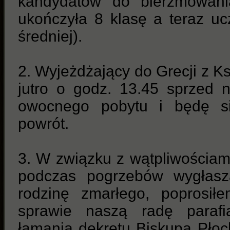
kandydatów do bierzmowania
ukończyła 8 klasę a teraz uc
średniej).
2. Wyjeżdżający do Grecji z K
jutro o godz. 13.45 sprzed 
owocnego pobytu i będę si
powrót.
3. W związku z wątpliwościa
podczas pogrzebów wygłasza
rodzinę zmarłego, poprosił
sprawie naszą radę parafi
łamania dekretu Biskupa Płoc