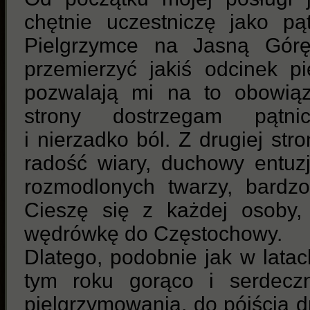
chętnie uczestniczę jako pą
Pielgrzymce na Jasną Górę
przemierzyć jakiś odcinek pi
pozwalają mi na to obowiązk
strony dostrzegam pątni
i nierzadko ból. Z drugiej st
radość wiary, duchowy entuz
rozmodlonych twarzy, bardzo
Cieszę się z każdej osoby,
wędrówkę do Częstochowy.
Dlatego, podobnie jak w latac
tym roku gorąco i serdec
pielgrzymowania, do pójścia d