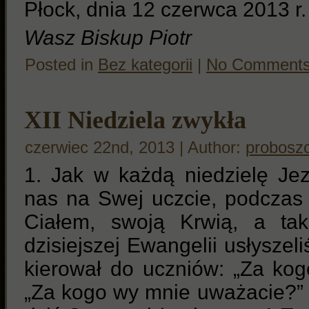
Płock, dnia 12 czerwca 2013 r.
Wasz Biskup Piotr
Posted in
Bez kategorii
|
No Comments
XII Niedziela zwykła
czerwiec 22nd, 2013 | Author:
probosz
1. Jak w każdą niedzielę Je
nas na Swej uczcie, podczas 
Ciałem, swoją Krwią, a t
dzisiejszej Ewangelii usłyszel
kierował do uczniów: „Za ko
„Za kogo wy mnie uważacie?” 