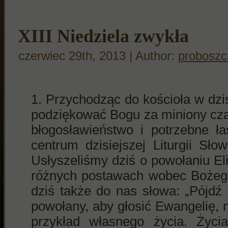
XIII Niedziela zwykła
czerwiec 29th, 2013 | Author:
proboszc
Przychodząc do kościoła w dzis
podziękować Bogu za miniony cza
błogosławieństwo i potrzebne ł
centrum dzisiejszej Liturgii Sło
Usłyszeliśmy dziś o powołaniu El
różnych postawach wobec Bożego
dziś także do nas słowa: „Pójd
powołany, aby głosić Ewangelię, 
przykład własnego życia. Życ