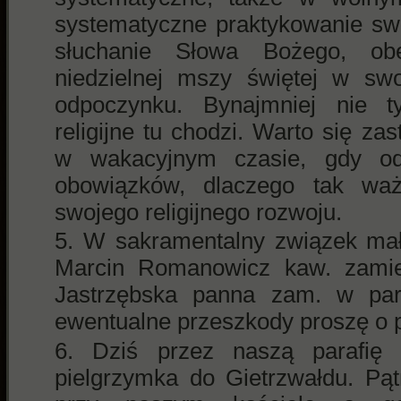
systematyczne praktykowanie swo
słuchanie Słowa Bożego, ob
niedzielnej mszy świętej w swo
odpoczynku. Bynajmniej nie t
religijne tu chodzi. Warto się za
w wakacyjnym czasie, gdy od
obowiązków, dlaczego tak waż
swojego religijnego rozwoju.
W sakramentalny związek mał
Marcin Romanowicz kaw. zamie
Jastrzębska panna zam. w par
ewentualne przeszkody proszę o 
Dziś przez naszą parafię 
pielgrzymka do Gietrzwałdu. Pą