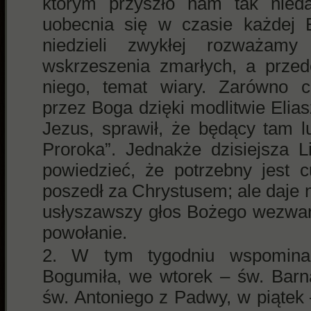
którym przyszło nam tak nieda
uobecnia się w czasie każdej E
niedzieli zwykłej rozważamy
wskrzeszenia zmarłych, a prze
niego, temat wiary. Zarówno 
przez Boga dzięki modlitwie Eliasz
Jezus, sprawił, że będący tam l
Proroka”. Jednakże dzisiejsza 
powiedzieć, że potrzebny jest c
poszedł za Chrystusem; ale daje 
usłyszawszy głos Bożego wezwan
powołanie.
W tym tygodniu wspominam
Bogumiła, we wtorek – św. Barn
św. Antoniego z Padwy, w piątek 