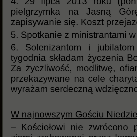
4. 29 lipca 2013 roku (poni
pielgrzymka na Jasną Gór
zapisywanie się. Koszt przejaz
5. Spotkanie z ministrantami w
6. Solenizantom i jubilato
tygodnia składam życzenia B
Za życzliwość, modlitwę, ofi
przekazywane na cele charyta
wyrażam serdeczną wdzięczno
W najnowszym Gościu Niedzi
– Kościołowi nie zwrócono 