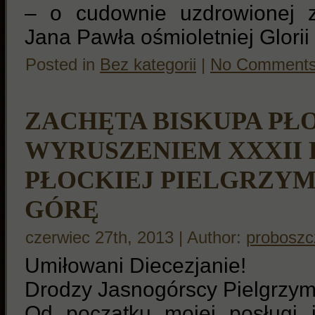
– o cudownie uzdrowionej z
Jana Pawła ośmioletniej Glorii
Posted in
Bez kategorii
|
No Comments
ZACHĘTA BISKUPA PŁ
WYRUSZENIEM XXXII 
PŁOCKIEJ PIELGRZYM
GÓRĘ
czerwiec 27th, 2013 | Author:
proboszc
Umiłowani Diecezjanie!
Drodzy Jasnogórscy Pielgrzym
Od początku mojej posługi 