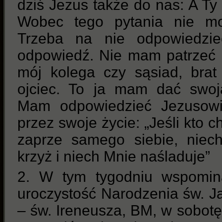
dziś Jezus także do nas: A T
Wobec tego pytania nie moż
Trzeba na nie odpowiedz
odpowiedź. Nie mam patrzeć n
mój kolega czy sąsiad, brat
ojciec. To ja mam dać swoj
Mam odpowiedzieć Jezusowi
przez swoje życie: „Jeśli kto c
zaprze samego siebie, niec
krzyż i niech Mnie naśladuje”
2. W tym tygodniu wspomin
uroczystość Narodzenia św. Ja
– św. Ireneusza, BM, w sobot