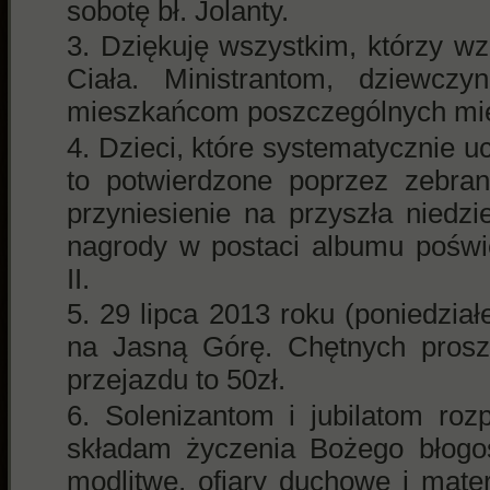
sobotę bł. Jolanty.
Dziękuję wszystkim, którzy wz
Ciała. Ministrantom, dziewczy
mieszkańcom poszczególnych mie
Dzieci, które systematycznie u
to potwierdzone poprzez zebran
przyniesienie na przyszła niedzi
nagrody w postaci albumu poświ
II.
29 lipca 2013 roku (poniedział
na Jasną Górę. Chętnych prosz
przejazdu to 50zł.
Solenizantom i jubilatom ro
składam życzenia Bożego błogos
modlitwę, ofiary duchowe i mate