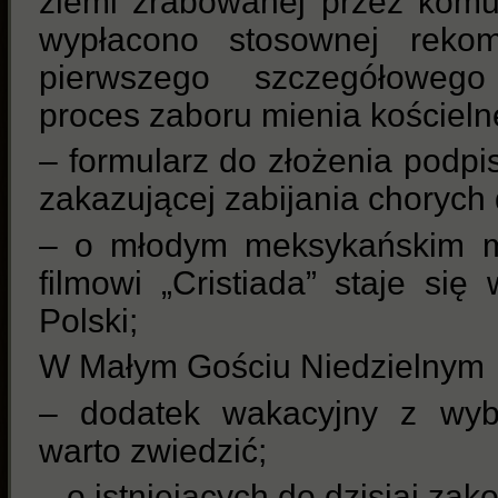
ziemi zrabowanej przez komu
wypłacono stosownej reko
pierwszego szczegółowego
proces zaboru mienia kościeln
– formularz do złożenia podp
zakazującej zabijania chorych 
– o młodym meksykańskim mę
filmowi „Cristiada” staje si
Polski;
W Małym Gościu Niedzielnym
– dodatek wakacyjny z wyb
warto zwiedzić;
– o istniejących do dzisiaj zak