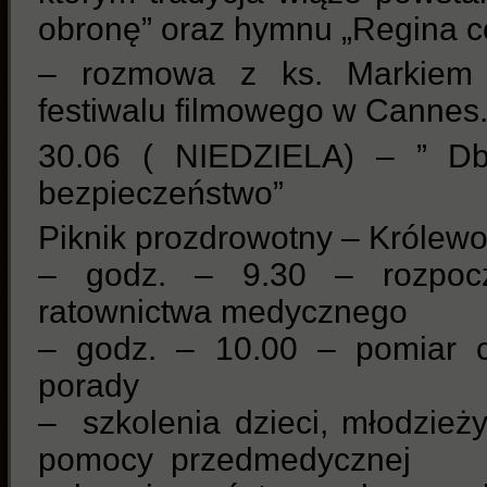
obronę” oraz hymnu „Regina co
– rozmowa z ks. Markiem L
festiwalu filmowego w Cannes
30.06 ( NIEDZIELA) – ” Db
bezpieczeństwo”
Piknik prozdrowotny – Królew
– godz. – 9.30 – rozpocz
ratownictwa medycznego
– godz. – 10.00 – pomiar ci
porady
– szkolenia dzieci, młodzieży
pomocy przedmedycznej