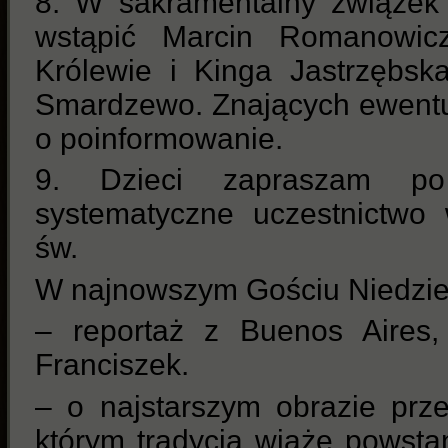
8. W sakramentalny związek
wstąpić Marcin Romanowic
Królewie i Kinga Jastrzębsk
Smardzewo. Znających ewentu
o poinformowanie.
9. Dzieci zapraszam p
systematyczne uczestnictwo
św.
W najnowszym Gościu Niedzi
– reportaż z Buenos Aires,
Franciszek.
– o najstarszym obrazie prz
którym tradycja wiąże powsta