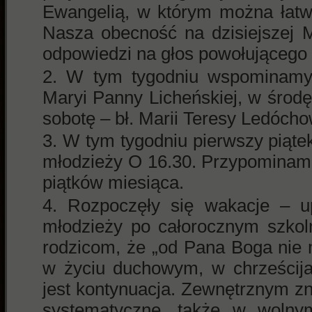
Ewangelią, w którym można łat
Nasza obecność na dzisiejszej M
odpowiedzi na głos powołującego
W tym tygodniu wspominamy:
Maryi Panny Licheńskiej, w środ
sobotę – bł. Marii Teresy Ledócho
W tym tygodniu pierwszy piątek
młodzieży O 16.30. Przypominam
piątków miesiąca.
Rozpoczęły się wakacje – up
młodzieży po całorocznym szko
rodzicom, że „od Pana Boga nie 
w życiu duchowym, w chrześcija
jest kontynuacja. Zewnętrznym znak
systematyczne, także w wolnym