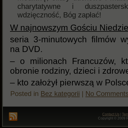
charytatywne i duszpaster
wdzięczność, Bóg zapłać!
W najnowszym Gościu Niedzi
seria 3-minutowych filmów w
na DVD.
– o milionach Francuzów, kt
obronie rodziny, dzieci i zdro
– kto założył pierwszą w Polsc
Posted in
Bez kategorii
|
No Comments
Contact Us
|
Ter
Copyright © 2009 P