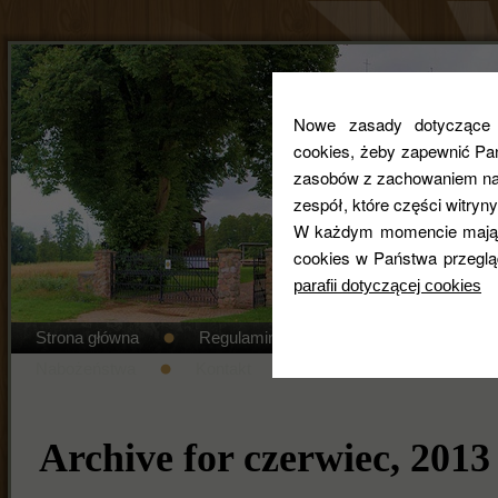
Nowe zasady dotyczące co
cookies, żeby zapewnić Pa
zasobów z zachowaniem najw
zespół, które części witryny
W każdym momencie mają 
cookies w Państwa przeglą
parafii dotyczącej cookies
Strona główna
Regulamin cmentarza
STANDAR
Nabożeństwa
Kontakt
Duszpasterze
Gal
Archive for czerwiec, 2013