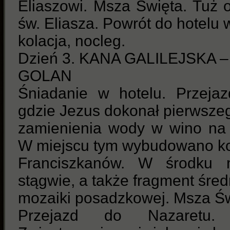
Eliaszowi. Msza Święta. Tuż 
św. Eliasza. Powrót do hotelu 
kolacja, nocleg.
Dzień 3. KANA GALILEJSKA
GOLAN
Śniadanie w hotelu. Przejaz
gdzie Jezus dokonał pierwsze
zamienienia wody w wino na 
W miejscu tym wybudowano ko
Franciszkanów. W środku 
stągwie, a także fragment śre
mozaiki posadzkowej. Msza Św
Przejazd do Nazaretu. 