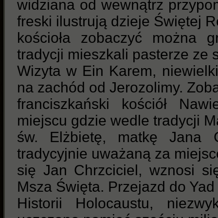
widziana od wewnątrz przypo
freski ilustrują dzieje Świętej
kościoła zobaczyć można gr
tradycji mieszkali pasterze ze
Wizyta w Ein Karem, niewielkie
na zachód od Jerozolimy. Zo
franciszkański kościół Naw
miejscu gdzie wedle tradycji M
św. Elżbietę, matkę Jana C
tradycyjnie uważaną za miejsc
się Jan Chrzciciel, wznosi si
Msza Święta. Przejazd do Ya
Historii Holocaustu, niezw