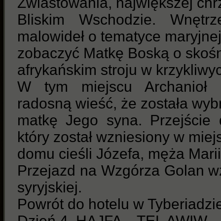
Zwiastowania, największej chrz
Bliskim Wschodzie. Wnętrz
malowideł o tematyce maryjnej
zobaczyć Matkę Boską o skośn
afrykańskim stroju w krzykliwy
W tym miejscu Archanioł G
radosną wieść, że została wy
matkę Jego syna. Przejście 
który został wzniesiony w mie
domu cieśli Józefa, męża Marii
Przejazd na Wzgórza Golan wz
syryjskiej.
Powrót do hotelu w Tyberiadzie
Dzień 4. HAJFA – TEL AWIW