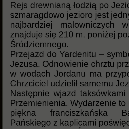
Rejs drewnianą łodzią po Jezio
szmaragdowo jezioro jest jed
najbardziej malowniczych w
znajduje się 210 m. poniżej p
Śródziemnego.
Przejazd do Yardenitu – symb
Jezusa. Odnowienie chrztu pr
w wodach Jordanu ma przypo
Chrzciciel udzielił samemu Je
Następnie wjazd taksówkami 
Przemienienia. Wydarzenie to
piękna franciszkańska Ba
Pańskiego z kaplicami poświę