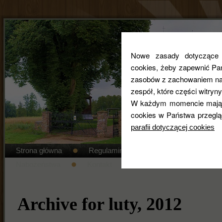
Nowe zasady dotyczące co
cookies, żeby zapewnić Pa
zasobów z zachowaniem najw
zespół, które części witryny
W każdym momencie mają 
cookies w Państwa przeglą
parafii dotyczącej cookies
Strona główna
Regulamin cmentarza
STANDAR
Nabożeństwa
Kontakt
Duszpasterze
Gal
Archive for luty, 2012