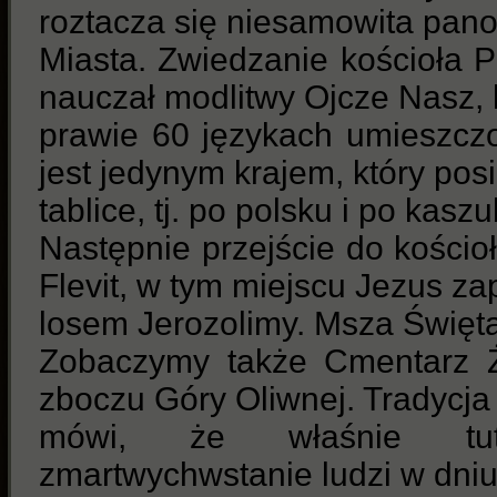
roztacza się niesamowita pan
Miasta. Zwiedzanie kościoła P
nauczał modlitwy Ojcze Nasz, k
prawie 60 językach umieszcz
jest jedynym krajem, który pos
tablice, tj. po polsku i po kasz
Następnie przejście do kości
Flevit, w tym miejscu Jezus za
losem Jerozolimy. Msza Święta
Zobaczymy także Cmentarz 
zboczu Góry Oliwnej. Tradycj
mówi, że właśnie tut
zmartwychwstanie ludzi w dni