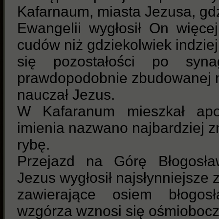
Kafarnaum, miasta Jezusa, gd
Ewangelii wygłosił On więcej
cudów niż gdziekolwiek indziej
się pozostałości po syn
prawdopodobnie zbudowanej na 
nauczał Jezus.
W Kafaranum mieszkał apos
imienia nazwano najbardziej z
rybę.
Przejazd na Górę Błogosław
Jezus wygłosił najsłynniejsze
zawierające osiem błogos
wzgórza wznosi się ośmiobocz