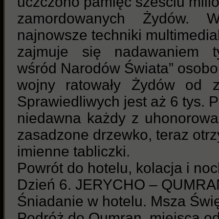
uczczono pamięć sześciu mili
zamordowanych Żydów. W
najnowsze techniki multimedi
zajmuje się nadawaniem ty
wśród Narodów Świata” osobo
wojny ratowały Żydów od z
Sprawiedliwych jest aż 6 tys. 
niedawna każdy z uhonorowa
zasadzone drzewko, teraz otr
imienne tabliczki.
Powrót do hotelu, kolacja i noc
Dzień 6. JERYCHO – QUMR
Śniadanie w hotelu. Msza Świę
Podróż do Qumran, miejsca od