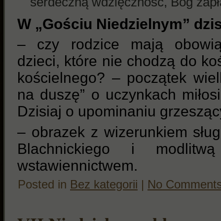
serdeczną wdzięczność, Bóg zapł
W „Gościu Niedzielnym” dzisi
– czy rodzice mają obowią
dzieci, które nie chodzą do ko
kościelnego? – początek wie
na duszę” o uczynkach miłos
Dzisiaj o upominaniu grzesząc
– obrazek z wizerunkiem sług
Blachnickiego i modlit
wstawiennictwem.
Posted in
Bez kategorii
|
No Comments