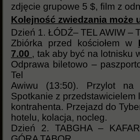
zdjęcie grupowe 5 $, film z od
Kolejność zwiedzania może u
Dzień 1. ŁÓDŹ– TEL AWIW –
Zbiórka przed kościołem w
7.00
, tak aby być na lotnisku 
Odprawa biletowo – paszporto
Tel
Awiwu (13:50). Przylot na 
Spotkanie z przedstawicielem 
kontrahenta. Przejazd do Tyb
hotelu, kolacja, nocleg.
Dzień 2. TABGHA – KAFA
GÓRA TABOR