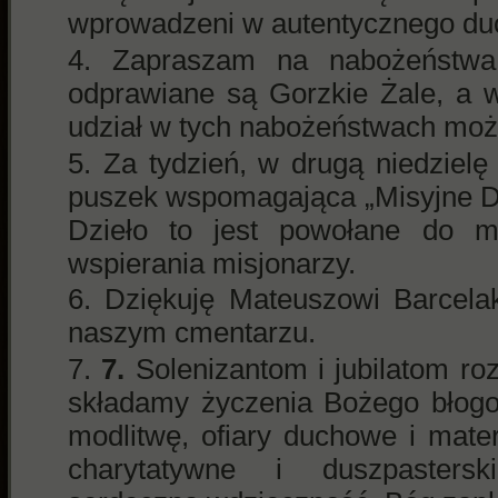
wprowadzeni w autentycznego duc
Zapraszam na nabożeństwa 
odprawiane są Gorzkie Żale, a 
udział w tych nabożeństwach moż
Za tydzień, w drugą niedzielę
puszek wspomagająca „Misyjne 
Dzieło to jest powołane do mo
wspierania misjonarzy.
Dziękuję Mateuszowi Barcel
naszym cmentarzu.
7.
Solenizantom i jubilatom r
składamy życzenia Bożego błogo
modlitwę, ofiary duchowe i mate
charytatywne i duszpasters