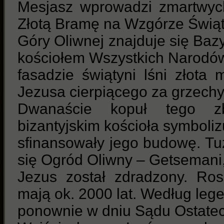
Mesjasz wprowadzi zmartwych
Złotą Bramę na Wzgórze Świąt
Góry Oliwnej znajduje się Bazy
kościołem Wszystkich Narodó
fasadzie świątyni lśni złota
Jezusa cierpiącego za grzechy
Dwanaście kopuł tego z
bizantyjskim kościoła symboliz
sfinansowały jego budowę. Tu
się Ogród Oliwny – Getsemani
Jezus został zdradzony. Ro
mają ok. 2000 lat. Według le
ponownie w dniu Sądu Ostate