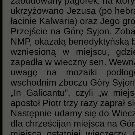
zabudowany pagórek, na który
ukrzyżowano Jezusa (po hebr
łacinie Kalwaria) oraz Jego gr
Przejście na Górę Syjon. Zob
NMP, okazałą benedyktyńską 
wzniesioną w miejscu, gdzi
zapadła w wieczny sen. Wewną
uwagę na mozaiki podłog
wschodnim zboczu Góry Syjon s
„In Galicantu”, czyli „w miej
apostoł Piotr trzy razy zaprał s
Następnie udamy się do Wiecz
dla chrześcijan miejsca na Gór
miejsca ostatniej wieczerzy.