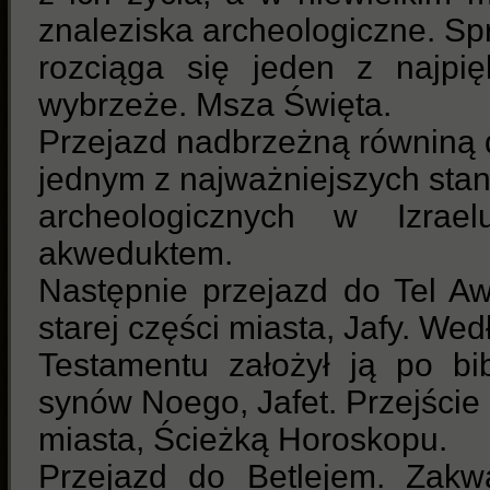
znaleziska archeologiczne. Sp
rozciąga się jeden z najpi
wybrzeże. Msza Święta.
Przejazd nadbrzeżną równiną 
jednym z najważniejszych sta
archeologicznych w Izrael
akweduktem.
Następnie przejazd do Tel Aw
starej części miasta, Jafy. We
Testamentu założył ją po bi
synów Noego, Jafet. Przejście 
miasta, Ścieżką Horoskopu.
Przejazd do Betlejem. Zakw