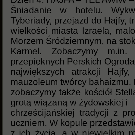
Śniadanie w hotelu. Wykw
Tyberiady, przejazd do Hajfy, t
wielkości miasta Izraela, ma
Morzem Śródziemnym, na sto
Karmel. Zobaczymy m.in.
przepięknych Perskich Ogroda
największych atrakcji Hajfy,
mauzoleum twórcy bahaizmu. 
zobaczymy także kościół Stel
grotą wiązaną w żydowskiej i
chrześcijańskiej tradycji z p
uczniem. W kopule przedstaw
z ich życia, a w niewielkim