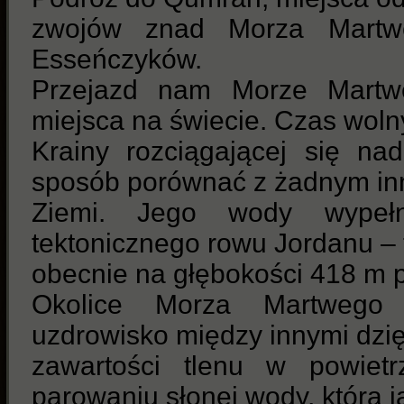
zwojów znad Morza Martw
Esseńczyków.
Przejazd nam Morze Martwe
miejsca na świecie. Czas wolny
Krainy rozciągającej się n
sposób porównać z żadnym in
Ziemi. Jego wody wypełn
tektonicznego rowu Jordanu – 
obecnie na głębokości 418 m p.
Okolice Morza Martwego 
uzdrowisko między innymi dzię
zawartości tlenu w powiet
parowaniu słonej wody, która jak