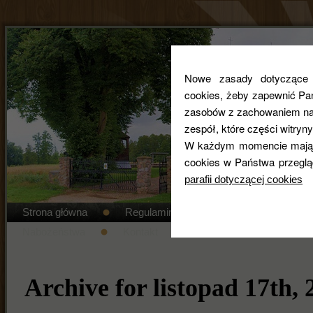
Nowe zasady dotyczące co
cookies, żeby zapewnić Pa
zasobów z zachowaniem najw
zespół, które części witryny
W każdym momencie mają 
cookies w Państwa przeglą
parafii dotyczącej cookies
Strona główna
Regulamin cmentarza
STANDAR
Nabożeństwa
Kontakt
Duszpasterze
Gal
Archive for listopad 17th, 