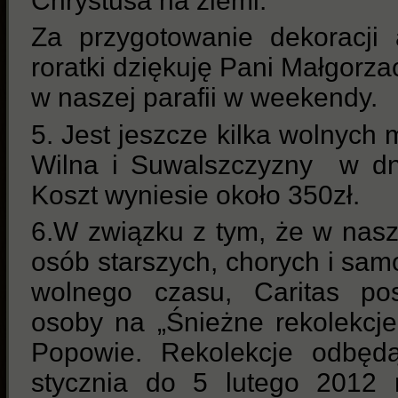
Chrystusa na ziemi.
Za przygotowanie dekoracji
roratki dziękuję Pani Małgorza
w naszej parafii w weekendy.
5. Jest jeszcze kilka wolnych 
Wilna i Suwalszczyzny w dni
Koszt wyniesie około 350zł.
6.W związku z tym, że w nasz
osób starszych, chorych i sam
wolnego czasu, Caritas pos
osoby na „Śnieżne rekolekcj
Popowie. Rekolekcje odbęd
stycznia do 5 lutego 2012 r