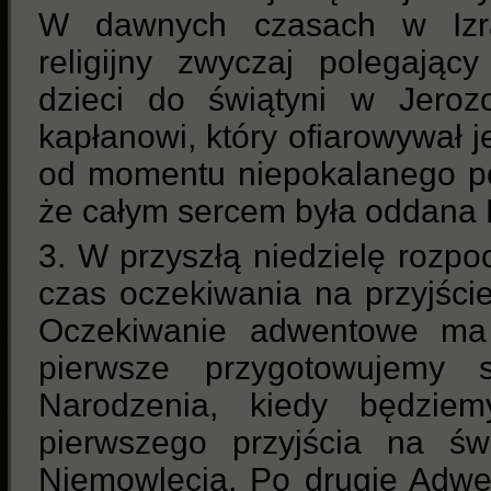
W dawnych czasach w Izra
religijny zwyczaj polegając
dzieci do świątyni w Jeroz
kapłanowi, który ofiarowywał j
od momentu niepokalanego po
że całym sercem była oddana
3. W przyszłą niedzielę rozp
czas oczekiwania na przyjści
Oczekiwanie adwentowe ma 
pierwsze przygotowujemy
Narodzenia, kiedy będziem
pierwszego przyjścia na ś
Niemowlęcia. Po drugie Adwe