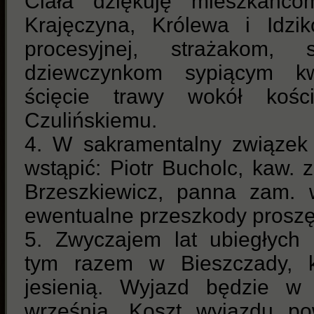
Ciała dziękuję mieszkańco
Krajęczyna, Królewa i Idzik
procesyjnej, strażakom, s
dziewczynkom sypiącym kw
ścięcie trawy wokół koś
Czulińskiemu.
4. W sakramentalny związek
wstąpić: Piotr Bucholc, kaw. 
Brzeszkiewicz, panna zam. 
ewentualne przeszkody proszę
5. Zwyczajem lat ubiegłych 
tym razem w Bieszczady, kt
jesienią. Wyjazd będzie 
września. Koszt wyjazdu p