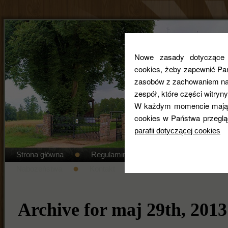
Nowe zasady dotyczące co
cookies, żeby zapewnić Pa
zasobów z zachowaniem najw
zespół, które części witryny
W każdym momencie mają 
cookies w Państwa przeglą
parafii dotyczącej cookies
Strona główna
Regulamin cmentarza
STANDAR
Nabożeństwa
Kontakt
Duszpasterze
Gal
Archive for maj 29th, 2013