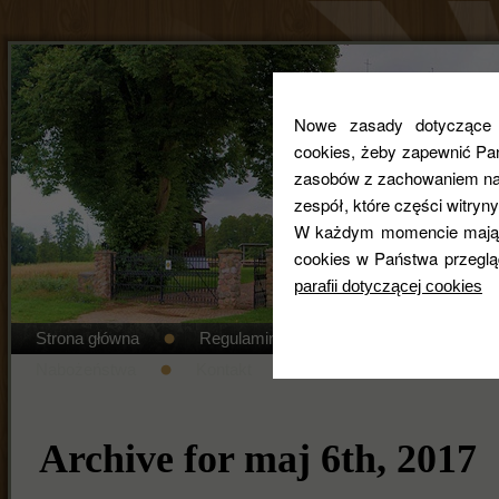
Nowe zasady dotyczące co
cookies, żeby zapewnić Pa
zasobów z zachowaniem najw
zespół, które części witryny
W każdym momencie mają 
cookies w Państwa przeglą
parafii dotyczącej cookies
Strona główna
Regulamin cmentarza
STANDAR
Nabożeństwa
Kontakt
Duszpasterze
Gal
Archive for maj 6th, 2017