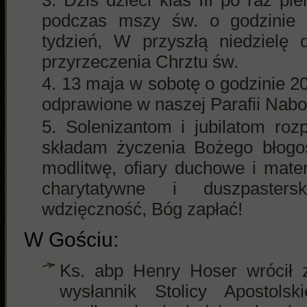
podczas mszy św. o godzinie 
tydzień, W przyszłą niedzielę 
przyrzeczenia Chrztu św.
13 maja w sobotę o godzinie 20
odprawione w naszej Parafii Nab
Solenizantom i jubilatom ro
składam życzenia Bożego błogos
modlitwę, ofiary duchowe i mate
charytatywne i duszpaster
wdzięczność, Bóg zapłać!
W Gościu:
Ks. abp Henry Hoser wrócił z
wysłannik Stolicy Apostolsk