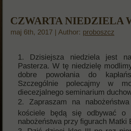
CZWARTA NIEDZIELA
maj 6th, 2017 | Author:
proboszcz
Dzisiejsza niedziela jest 
Pasterza. W tę niedzielę modlim
dobre powołania do kapłań
Szczególnie polecajmy w mo
diecezjalnego seminarium ducho
Zapraszam na nabożeństwa
kościele będą się odbywać o 
nabożeństwa przy figurach Matki 
Dziś dzieci klas III po raz p