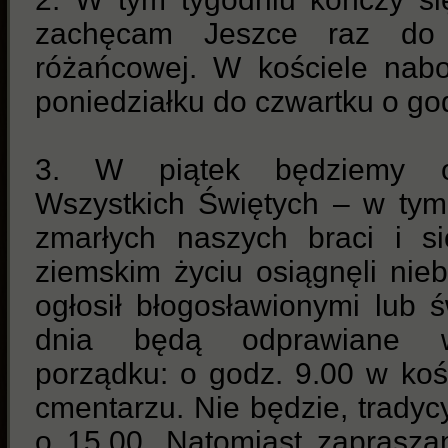
zachęcam Jeszce raz do 
różańcowej. W kościele nab
poniedziałku do czwartku o go
3. W piątek będziemy ob
Wszystkich Świętych – w ty
zmarłych naszych braci i si
ziemskim życiu osiągnęli nieb
ogłosił błogosławionymi lub 
dnia będą odprawiane w
porządku: o godz. 9.00 w koś
cmentarzu. Nie będzie, tradycy
o 15.00. Natomiast zaprasz