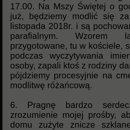
17.00. Na Mszy Świętej o god
już, będziemy modlić się za
listopada 2018r. i są pochow
parafialnym. Wzorem l
przygotowane, tu w kościele, s
podczas wyczytywania imien
osoby, zapali ktoś z rodziny 
pójdziemy procesyjnie na cm
modlitwę różańcową.
6. Pragnę bardzo serdec
zrozumienie mojej prośby, a
domu zużyte znicze szklan