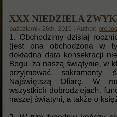
XXX NIEDZIELA ZWY
październik 26th, 2019 | Author:
probo
1. Obchodzimy dzisiaj roczni
(jest ona obchodzona w tyc
dokładna data konsekracji ni
Bogu, za naszą świątynie, w k
przyjmować sakramenty 
Najświętszą Ofiarę. W m
wszystkich dobrodziejach, fu
naszej świątyni, a także o księ
2. W tym tygodniu kończy si