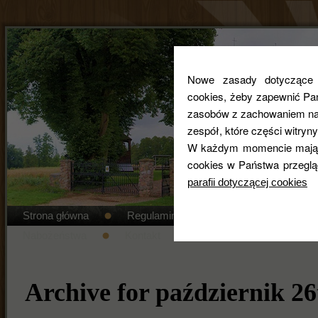
Nowe zasady dotyczące co
cookies, żeby zapewnić Pa
zasobów z zachowaniem najw
zespół, które części witryny
W każdym momencie mają 
cookies w Państwa przeglą
parafii dotyczącej cookies
Strona główna
Regulamin cmentarza
STANDAR
Nabożeństwa
Kontakt
Duszpasterze
Gal
Archive for październik 26