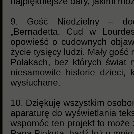
najpiękniejsze dary, jakimi m
9. Gość Niedzielny – do
„Bernadetta. Cud w Lourdes
opowieść o cudownych objawi
życie tysięcy ludzi. Mały gość 
Polakach, bez których świat 
niesamowite historie dzieci, 
wysłuchane.
10. Dziękuję wszystkim osobom,
aparaturę do wyświetlania teks
wspomóc ten projekt to może z
Pana Piekuta, bądź też u mnie