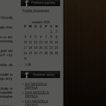
Pobliska parafia:
Parafia Smardzewo
 Urszulę
sierpień 2026
P
W
Ś
C
P
S
N
aje oraz
1
2
em w ten
3
4
5
6
7
8
9
czerwoną
10
11
12
13
14
15
16
17
18
19
20
21
22
23
eśli nie
24
25
26
27
28
29
30
mych czy
31
« lip
rośby do
modlić w
Ostatnie wpisy
ngu przy
XIX NIEDZIELA
ZWYKŁA
szkały w
 kawaler
XVIII NIEDZIELA
ntualne
ZWYKŁA
XVII NIEDZIELA
ZWYKŁA