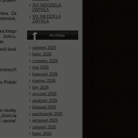
i prawo-
XVI NIEDZIELA
ZWYKŁA
stwa. Za
XIII NIEDZIELA
terskie,
ZWYKŁA
hockiego
Archiwa
 Jońcu,
go.
sierpień 2026
śli ktoś
lipiec 2026
czerwiec 2026
maj 2026
trzanych
kwiecień 2026
marzec 2026
s Polski
luty 2026
styczeń 2026
grudzień 2025
listopad 2025
to osoby
październik 2025
 „Gościa
c uporać
wrzesień 2025
sierpień 2025
lipiec 2025