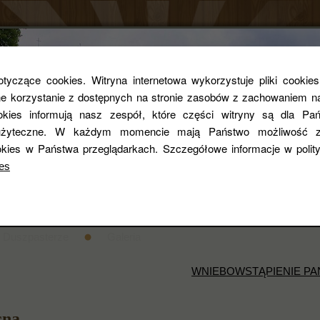
Parafia rzym
yczące cookies. Witryna internetowa wykorzystuje pliki cookie
 korzystanie z dostępnych na stronie zasobów z zachowaniem na
ookies informują nasz zespół, które części witryny są dla Pań
pw. Św. Zygmun
i użyteczne. W każdym momencie mają Państwo możliwość z
kies w Państwa przeglądarkach. Szczegółowe informacje w poli
es
entarza
STANDARDY OCHRONY DZIECI
Historia
Duszpasterze
Galeria
WNIEBOWSTĄPIENIE PA
cna