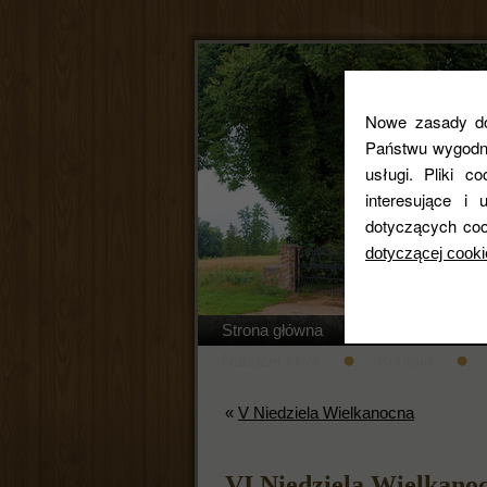
Nowe zasady dot
Państwu wygodne
usługi. Pliki c
interesujące 
dotyczących coo
dotyczącej cooki
Strona główna
Regulamin cm
Nabożeństwa
Kontakt
«
V Niedziela Wielkanocna
VI Niedziela Wielkano