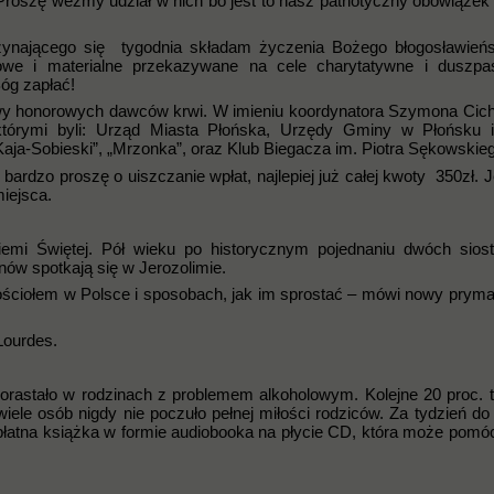
roszę weźmy udział w nich bo jest to nasz patriotyczny obowiązek 
czynającego się tygodnia składam życzenia Bożego błogosławień
howe i materialne przekazywane na cele charytatywne i duszpas
óg zapłać!
owy honorowych dawców krwi. W imieniu koordynatora Szymona Cic
tórymi byli: Urząd Miasta Płońska, Urzędy Gminy w Płońsku i
aja-Sobieski”, „Mrzonka”, oraz Klub Biegacza im. Piotra Sękowskie
ardzo proszę o uiszczanie wpłat, najlepiej już całej kwoty 350zł. Je
miejsca.
emi Świętej. Pół wieku po historycznym pojednaniu dwóch sios
ów spotkają się w Jerozolimie.
Kościołem w Polsce i sposobach, jak im sprostać – mówi nowy pryma
Lourdes.
orastało w rodzinach z problemem alkoholowym. Kolejne 20 proc. 
 wiele osób nigdy nie poczuło pełnej miłości rodziców. Za tydzień do
płatna książka w formie audiobooka na płycie CD, która może pomó