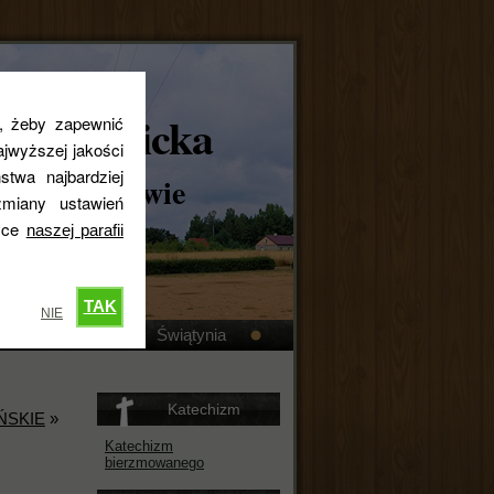
skokatolicka
s, żeby zapewnić
jwyższej jakości
stwa najbardziej
ta w Królewie
miany ustawień
tyce
naszej parafii
TAK
NIE
Kronika
Świątynia
Katechizm
ŃSKIE
»
Katechizm
bierzmowanego