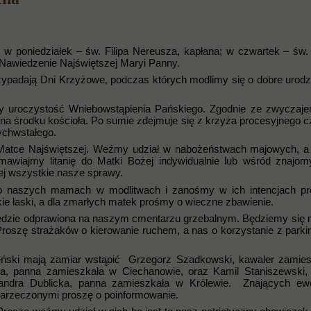
: w poniedziałek – św. Filipa Nereusza, kapłana; w czwartek – św.
Nawiedzenie Najświętszej Maryi Panny.
rzypadają Dni Krzyżowe, podczas których modlimy się o dobre urodz
my uroczystość Wniebowstąpienia Pańskiego. Zgodnie ze zwyczaj
 na środku kościoła. Po sumie zdejmuje się z krzyża procesyjnego 
ychwstałego.
atce Najświętszej. Weźmy udział w nabożeństwach majowych, a j
wiajmy litanię do Matki Bożej indywidualnie lub wśród znajo
ej wszystkie nasze sprawy.
 o naszych mamach w modlitwach i zanośmy w ich intencjach p
ie łaski, a dla zmarłych matek prośmy o wieczne zbawienie.
będzie odprawiona na naszym cmentarzu grzebalnym. Będziemy się 
 Proszę strażaków o kierowanie ruchem, a nas o korzystanie z parki
ński mają zamiar wstąpić Grzegorz Szadkowski, kawaler zamie
ka, panna zamieszkała w Ciechanowie, oraz Kamil Staniszewski,
sandra Dublicka, panna zamieszkała w Królewie. Znających ewe
arzeczonymi proszę o poinformowanie.