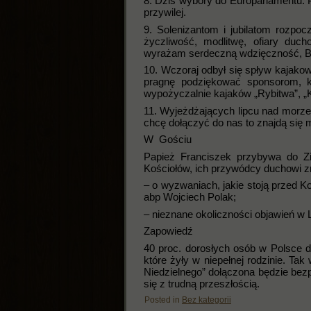
8. Dziś wybory do Europarlamentu. P
przywilej.
9. Solenizantom i jubilatom rozpo
życzliwość, modlitwę, ofiary duc
wyrażam serdeczną wdzięczność, B
10. Wczoraj odbył się spływ kajak
pragnę podziękować sponsorom, k
wypożyczalnie kajaków „Rybitwa”, „K
11. Wyjeżdżających lipcu nad morze b
chcę dołączyć do nas to znajdą się 
W Gościu
Papież Franciszek przybywa do Zi
Kościołów, ich przywódcy duchowi zn
– o wyzwaniach, jakie stoją przed 
abp Wojciech Polak;
– nieznane okoliczności objawień w 
Zapowiedź
40 proc. dorosłych osób w Polsce d
które żyły w niepełnej rodzinie. Tak
Niedzielnego” dołączona będzie bez
się z trudną przeszłością.
Posted in
Bez kategorii