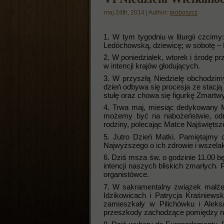
maj 24th, 2014 | Author:
proboszcz
1. W tym tygodniu w liturgii czcimy
Ledóchowską, dziewicę; w sobotę – 
2. W poniedziałek, wtorek i środę p
w intencji krajów głodujących.
3. W przyszłą Niedzielę obchodzi
dzień odbywa się procesja ze stacją
stułę oraz chowa się figurkę Zmartw
4. Trwa maj, miesiąc dedykowany M
możemy być na nabożeństwie, odma
rodziny, polecając Matce Najświętsz
5. Jutro Dzień Matki. Pamiętajmy
Najwyższego o ich zdrowie i wszelak
6. Dziś msza św. o godzinie 11.00 
intencji naszych bliskich zmarłych.
organistówce.
7. W sakramentalny związek małże
Idzikowicach i Patrycja Kraśniews
zamieszkały w Pilichówku i Alek
przeszkody zachodzące pomiędzy n