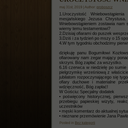
maj 31st, 2019 | Author:
proboszcz
1.Uroczystość Wniebowstąpienia
mesjańskiego Jezusa Chrystusa.
Wniebowstąpieniem zostawia nam sw
wierny temu testamentowi?
2.Dzisiaj ofiarami do puszek wespr
3.Dziś i za tydzień po mszy o 15 sp
4.W tym tygodniu obchodzimy pierw
5. S
dziękuję panu Bogumiłowi Kozło
ofiarowany nam zegar mający ponad 
skrzyni. Bóg zapłać za wszystko.
6.16 czerwca w niedzielę po sumie
pielgrzymkę wrześniową z 
jubilatom rozpoczynającego się tyg
ofiary duchowe i materialne prz
wdzięczność, Bóg zapłać!
W Gościu: Specjalny dodatek
• poświęcony historycznej, pierws
przebiegu papieskiej wizyty, reak
uczestników
• męski komentarz do aktualnej sytu
• nieznane przemówienie Jana Pawła
Posted in
Bez kategorii