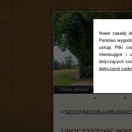
Nowe zasady dot
Państwu wygodne
usługi. Pliki c
interesujące 
dotyczących coo
dotyczącej cooki
Strona główna
Regulamin cm
Nabożeństwa
Kontakt
«
SZÓSTA NIEDZIELA WIELKANO
UROCZYSTOŚĆ WNI