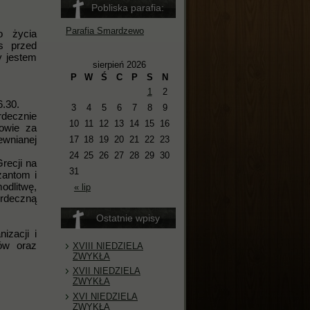
Pobliska parafia:
Parafia Smardzewo
o życia
s przed
y jestem
sierpień 2026
P
W
Ś
C
P
S
N
1
2
d 16.30.
3
4
5
6
7
8
9
e
10
11
12
13
14
15
16
owie za
ewnianej
17
18
19
20
21
22
23
24
25
26
27
28
29
30
recji na
31
ntom i
odlitwę,
« lip
rdeczną
Ostatnie wpisy
izacji i
rów oraz
XVIII NIEDZIELA
ZWYKŁA
XVII NIEDZIELA
ZWYKŁA
XVI NIEDZIELA
ZWYKŁA