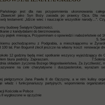
 Pańskiego jest dla nas przypomnienia ukoronowania całeg
 Zbawiciel jako Syn Boży zasiada po prawicy Ojca. Dla na
ój testament: „Idźcie wiec i nauczajcie wszystkie narody…”. Cz
zemy budowę Świątyni Opatrzności.
otkanie z kandydatami do bierzmowania.
szy piątek miesiąca, Przypominam o spowiedzi i nabożeństwie o
erdeczni
wskiemu pochodzącemu z Podgrabia, a mieszkającemu w Żyrard
100 lat. Pan Bogumił zlecił jeszcze na własny koszt renowacje dr
 około 12 godziny będą mieć spotkanie wszyscy wyjeżdzający do G
właścicielem biura podróży. Zapraszam. 7.Soleniza
odnia składam życzenia Bożego błogosławieństwa. Za życzliwość, m
ekazywane na cele charytatywne i duszpasterskie, wyrażam se
zej pielgrzymce Jana Pawła II do Ojczyzny, a w nim kulisy organ
cje władz i funkcjonariuszy partyjnych, wspomnienia organizato
acji Kościoła w Polsce
 II wygłoszone w ojczyźnie