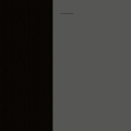
---------