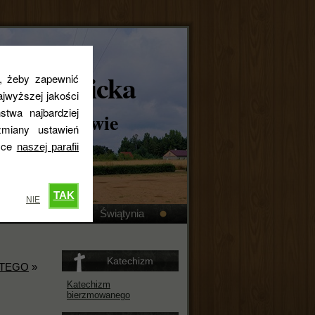
skokatolicka
s, żeby zapewnić
jwyższej jakości
stwa najbardziej
ta w Królewie
miany ustawień
tyce
naszej parafii
TAK
NIE
Kronika
Świątynia
Katechizm
ĘTEGO
»
Katechizm
bierzmowanego