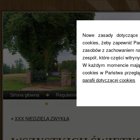
Nowe zasady dotyczące co
cookies, żeby zapewnić Pa
zasobów z zachowaniem najw
zespół, które części witryny
W każdym momencie mają 
cookies w Państwa przeglą
parafii dotyczącej cookies
Strona główna
Regulamin cmentarza
STANDAR
Nabożeństwa
Kontakt
Duszpasterze
Gal
«
XXX NIEDZIELA ZWYKŁA