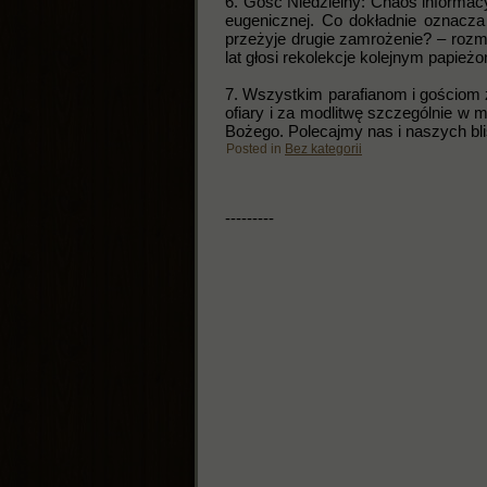
6. Gość Niedzielny: Chaos informacy
eugenicznej. Co dokładnie oznacza
przeżyje drugie zamrożenie? – roz
lat głosi rekolekcje kolejnym papie
7. Wszystkim parafianom i gościom ż
ofiary i za modlitwę szczególnie w m
Bożego. Polecajmy nas i naszych bli
Posted in
Bez kategorii
---------