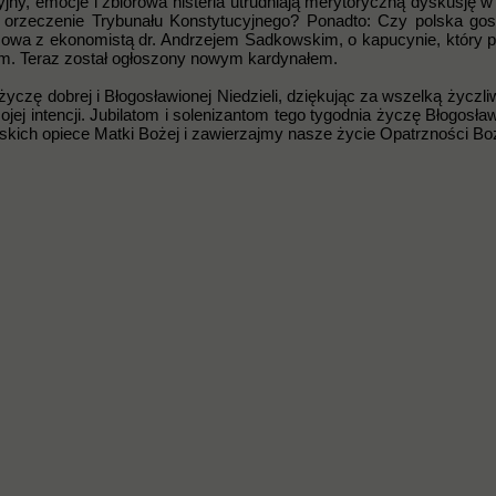
jny, emocje i zbiorowa histeria utrudniają merytoryczną dyskusję w
 orzeczenie Trybunału Konstytucyjnego? Ponadto: Czy polska go
mowa z ekonomistą dr. Andrzejem Sadkowskim, o kapucynie, który 
żom. Teraz został ogłoszony nowym kardynałem.
yczę dobrej i Błogosławionej Niedzieli, dziękując za wszelką życzli
ojej intencji. Jubilatom i solenizantom tego tygodnia życzę Błogosła
skich opiece Matki Bożej i zawierzajmy nasze życie Opatrzności Boż