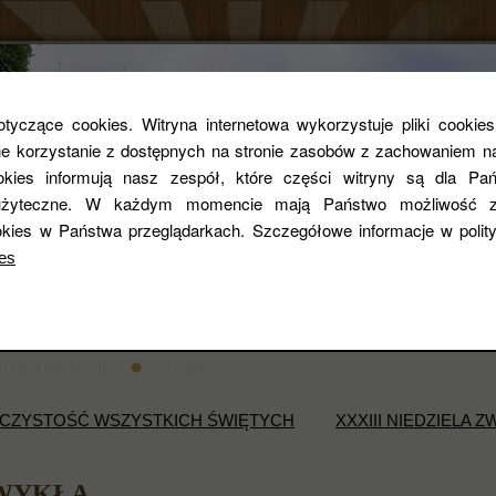
Parafia rzym
yczące cookies. Witryna internetowa wykorzystuje pliki cookie
 korzystanie z dostępnych na stronie zasobów z zachowaniem na
ookies informują nasz zespół, które części witryny są dla Pań
pw. Św. Zygmun
i użyteczne. W każdym momencie mają Państwo możliwość z
kies w Państwa przeglądarkach. Szczegółowe informacje w poli
es
entarza
STANDARDY OCHRONY DZIECI
Historia
Duszpasterze
Galeria
ROCZYSTOŚĆ WSZYSTKICH ŚWIĘTYCH
XXXIII NIEDZIELA 
ZWYKŁA