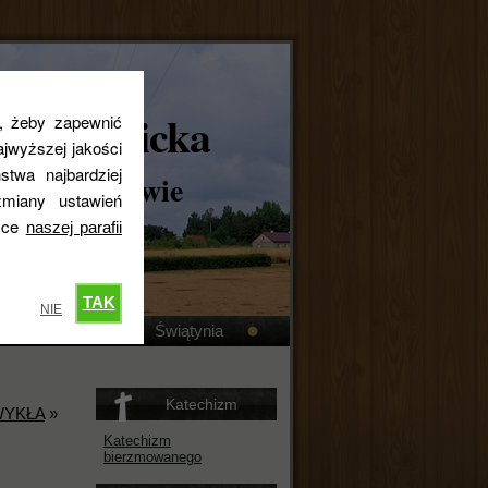
skokatolicka
s, żeby zapewnić
jwyższej jakości
stwa najbardziej
ta w Królewie
miany ustawień
tyce
naszej parafii
TAK
NIE
Kronika
Świątynia
Katechizm
ZWYKŁA
»
Katechizm
bierzmowanego