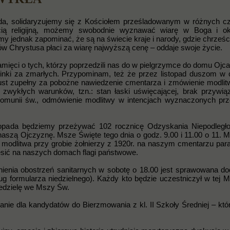
opada, solidaryzujemy się z Kościołem prześladowanym w różnych c
cią religijną, możemy swobodnie wyznawać wiarę w Boga i o
y jednak zapominać, że są na świecie kraje i narody, gdzie chrześc
w Chrystusa płaci za wiarę najwyższą cenę – oddaje swoje życie.
mięci o tych, którzy poprzedzili nas do w pielgrzymce do domu Ojc
ki za zmarłych. Przypominam, też że przez listopad duszom w
ust zupełny za pobożne nawiedzenie cmentarza i zmówienie modlit
ch zwykłych warunków, tzn.: stan łaski uświęcającej, brak przywią
 Komunii św., odmówienie modlitwy w intencjach wyznaczonych pr
topada będziemy przeżywać 102 rocznicę Odzyskania Niepodległo
naszą Ojczyznę. Msze Święte tego dnia o godz. 9.00 i 11.00 o 11. 
ka modlitwa przy grobie żołnierzy z 1920r. na naszym cmentarzu para
esić na naszych domach flagi państwowe.
nienia obostrzeń sanitarnych w sobotę o 18.00 jest sprawowana d
ług formularza niedzielnego). Każdy kto będzie uczestniczył w tej 
iedzielę we Mszy Św.
nie dla kandydatów do Bierzmowania z kl. II Szkoły Średniej – któr