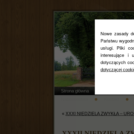
Nowe zasady dot
Państwu wygodne
usługi. Pliki c
interesujące 
dotyczących coo
dotyczącej cooki
Strona główna
Regulamin cm
Nabożeństwa
Kontakt
«
XXXI NIEDZIELA ZWYKŁA – U
XXXII NIEDZIELA 