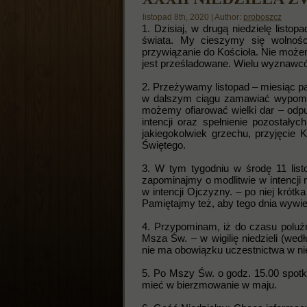
listopad 8th, 2020 | Author:
proboszcz
1. Dzisiaj, w drugą niedzielę list
świata. My cieszymy się wolnoś
przywiązanie do Kościoła. Nie możem
jest prześladowane. Wielu wyznawcó
2. Przeżywamy listopad – miesiąc pa
w dalszym ciągu zamawiać wypomin
możemy ofiarować wielki dar – odp
intencji oraz spełnienie pozostały
jakiegokolwiek grzechu, przyjęcie
Świętego.
3. W tym tygodniu w środę 11 lis
zapominajmy o modlitwie w intencji 
w intencji Ojczyzny. – po niej krót
Pamiętajmy też, aby tego dnia wywi
4. Przypominam, iż do czasu poluź
Msza Św. – w wigilię niedzieli (wed
nie ma obowiązku uczestnictwa w n
5. Po Mszy Św. o godz. 15.00 spotka
mieć w bierzmowanie w maju.