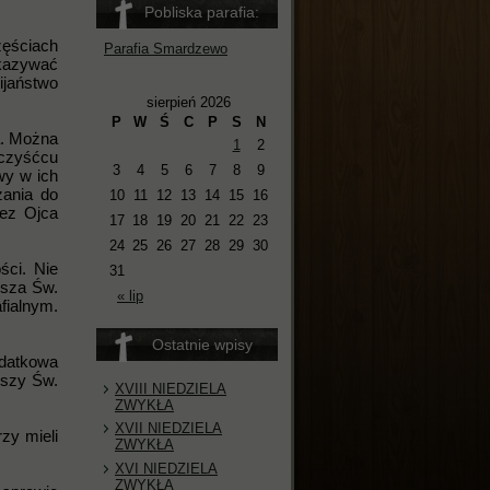
Pobliska parafia:
zęściach
Parafia Smardzewo
kazywać
ijaństwo
sierpień 2026
P
W
Ś
C
P
S
N
a. Można
1
2
 czyśćcu
3
4
5
6
7
8
9
wy w ich
zania do
10
11
12
13
14
15
16
zez Ojca
17
18
19
20
21
22
23
24
25
26
27
28
29
30
ści. Nie
31
Msza Św.
« lip
fialnym.
Ostatnie wpisy
odatkowa
Mszy Św.
XVIII NIEDZIELA
ZWYKŁA
XVII NIEDZIELA
zy mieli
ZWYKŁA
XVI NIEDZIELA
ZWYKŁA