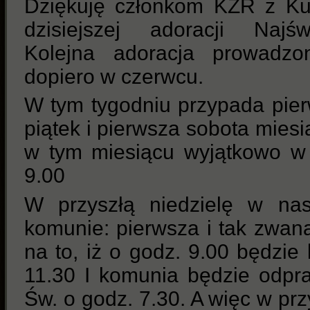
Dziękuję członkom KŻR z Ku
dzisiejszej adoracji Najś
Kolejna adoracja prowadz
dopiero w czerwcu.
W tym tygodniu przypada pier
piątek i pierwsza sobota mies
w tym miesiącu wyjątkowo w
9.00
W przyszłą niedzielę w nas
komunie: pierwsza i tak zwan
na to, iż o godz. 9.00 będzi
11.30 I komunia będzie odp
Św. o godz. 7.30. A więc w prz