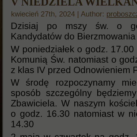
V NIEDZIELA WIELKA
kwiecień 27th, 2024 | Author:
proboszc
Dzisiaj po mszy św. o g
Kandydatów do Bierzmowania z 
W poniedziałek o godz. 17.00 p
Komunią Św. natomiast o godz
z klas IV przed Odnowieniem 
W środę rozpoczynamy mie
sposób szczególny będziem
Zbawiciela. W naszym kości
o godz. 16.30 natomiast w ni
14.30
2 maja w czwartek na godz. 