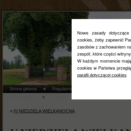
Nowe zasady dotyczące co
cookies, żeby zapewnić Pa
zasobów z zachowaniem najw
zespół, które części witryny
W każdym momencie mają 
cookies w Państwa przeglą
parafii dotyczącej cookies
Strona główna
Regulamin cmentarza
STANDAR
Nabożeństwa
Kontakt
Duszpasterze
Gal
«
IV NIEDZIELA WIELKANOCNA