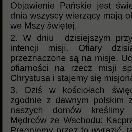
Objawienie Pańskie jest św
dnia wszyscy wierzący mają o
we Mszy świętej.
2. W dniu dzisiejszym prz
intencji misji. Ofiary dzi
przeznaczone są na misje. Uc
ofiarności na rzecz misji s
Chrystusa i stajemy się misjon
3. Dziś w kościołach święc
zgodnie z dawnym polskim z
naszych domów kreślimy p
Mędrców ze Wschodu: Kacpra,
Pragniemy przez to wyrazić, ta