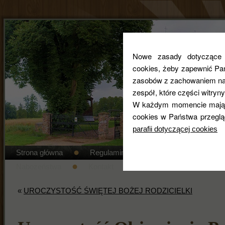
Nowe zasady dotyczące co
cookies, żeby zapewnić Pa
zasobów z zachowaniem najw
zespół, które części witryny
W każdym momencie mają 
cookies w Państwa przeglą
parafii dotyczącej cookies
Strona główna
Regulamin cmentarza
STANDAR
Nabożeństwa
Kontakt
Duszpasterze
Gal
«
UROCZYSTOŚĆ ŚWIĘTEJ BOŻEJ RODZICIELKI