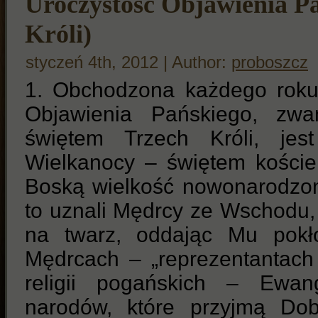
Uroczystość Objawienia P
Króli)
styczeń 4th, 2012 | Author:
proboszcz
1. Obchodzona każdego roku 
Objawienia Pańskiego, zwan
świętem Trzech Króli, jes
Wielkanocy – świętem kości
Boską wielkość nowonarodzon
to uznali Mędrcy ze Wschodu
na twarz, oddając Mu pokło
Mędrcach – „reprezentantac
religii pogańskich – Ewang
narodów, które przyjmą Dob