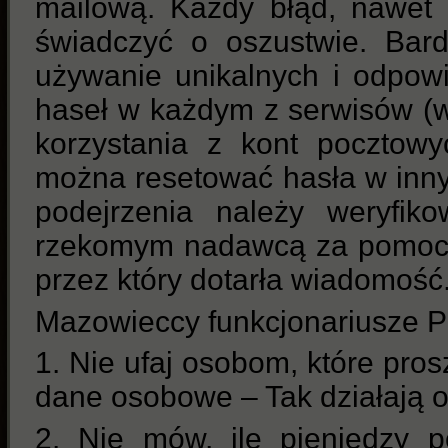
mailową. Każdy błąd, nawet 
świadczyć o oszustwie. Bard
używanie unikalnych i odpow
haseł w każdym z serwisów (
korzystania z kont pocztow
można resetować hasła w inny
podejrzenia należy weryfiko
rzekomym nadawcą za pomocą 
przez który dotarła wiadomość
Mazowieccy funkcjonariusze Po
1. Nie ufaj osobom, które pros
dane osobowe – Tak działają o
2. Nie mów, ile pieniędzy 