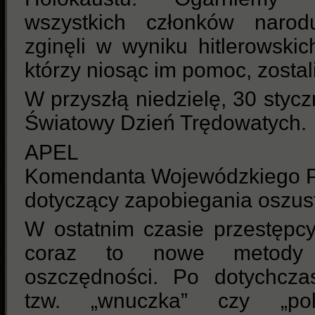
wszystkich członków narod
zginęli w wyniku hitlerowskic
którzy niosąc im pomoc, zosta
W przyszłą niedzielę, 30 stycz
Światowy Dzień Trędowatych.
APEL
Komendanta Wojewódzkiego Po
dotyczący zapobiegania oszu
W ostatnim czasie przestępcy
coraz to nowe metody 
oszczędności. Po dotychcz
tzw. „wnuczka” czy „pol