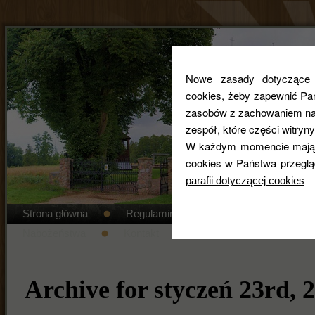
Nowe zasady dotyczące co
cookies, żeby zapewnić Pa
zasobów z zachowaniem najw
zespół, które części witryny
W każdym momencie mają 
cookies w Państwa przeglą
parafii dotyczącej cookies
Strona główna
Regulamin cmentarza
STANDAR
Nabożeństwa
Kontakt
Duszpasterze
Gal
Archive for styczeń 23rd, 