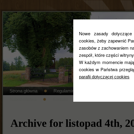
Nowe zasady dotyczące co
cookies, żeby zapewnić Pa
zasobów z zachowaniem najw
zespół, które części witryny
W każdym momencie mają 
cookies w Państwa przeglą
parafii dotyczącej cookies
Strona główna
Regulamin cmentarza
STANDAR
Nabożeństwa
Kontakt
Duszpasterze
Gal
Archive for listopad 4th, 2