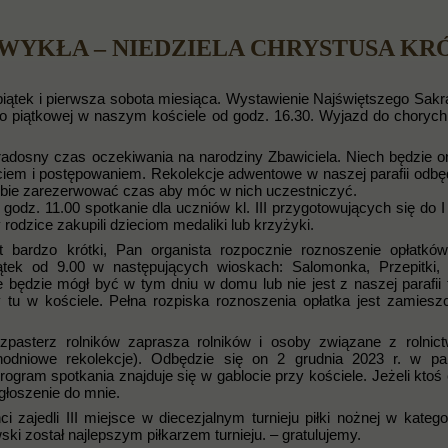
ZWYKŁA – NIEDZIELA CHRYSTUSA KR
iątek i pierwsza sobota miesiąca. Wystawienie Najświętszego Sakr
o piątkowej w naszym kościele od godz. 16.30. Wyjazd do chorych z
radosny czas oczekiwania na narodziny Zbawiciela. Niech będzie o
yciem i postępowaniem. Rekolekcje adwentowe w naszej parafii odbę
sobie zarezerwować czas aby móc w nich uczestniczyć.
godz. 11.00 spotkanie dla uczniów kl. III przygotowujących się do I
rodzice zakupili dzieciom medaliki lub krzyżyki.
bardzo krótki, Pan organista rozpocznie roznoszenie opłatkó
ątek od 9.00 w następujących wioskach: Salomonka, Przepitki, 
e będzie mógł być w tym dniu w domu lub nie jest z naszej parafii
 tu w kościele. Pełna rozpiska roznoszenia opłatka jest zamies
zpasterz rolników zaprasza rolników i osoby związane z rolni
odniowe rekolekcje). Odbędzie się on 2 grudnia 2023 r. w par
gram spotkania znajduje się w gablocie przy kościele. Jeżeli ktoś 
głoszenie do mnie.
zajedli III miejsce w diecezjalnym turnieju piłki nożnej w kategori
i został najlepszym piłkarzem turnieju. – gratulujemy.