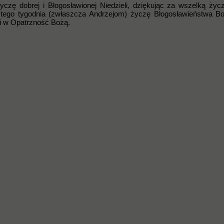
zę dobrej i Błogosławionej Niedzieli, dziękując za wszelką życz
m tego tygodnia (zwłaszcza Andrzejom) życzę Błogosławieństwa B
i w Opatrzność Bożą.