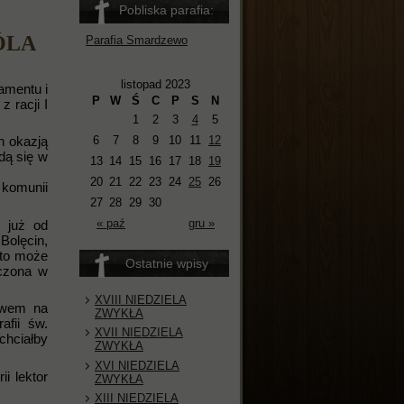
Pobliska parafia:
ÓLA
Parafia Smardzewo
listopad 2023
amentu i
P
W
Ś
C
P
S
N
 racji I
1
2
3
4
5
6
7
8
9
10
11
12
n okazją
dą się w
13
14
15
16
17
18
19
20
21
22
23
24
25
26
 komunii
27
28
29
30
« paź
gru »
w już od
Bolęcin,
 to może
Ostatnie wpisy
zczona w
XVIII NIEDZIELA
ctwem na
ZWYKŁA
afii św.
XVII NIEDZIELA
chciałby
ZWYKŁA
XVI NIEDZIELA
i lektor
ZWYKŁA
XIII NIEDZIELA