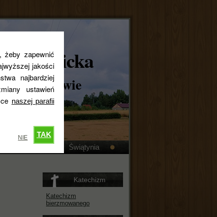
skokatolicka
s, żeby zapewnić
jwyższej jakości
stwa najbardziej
ta w Królewie
miany ustawień
tyce
naszej parafii
TAK
NIE
Kronika
Świątynia
Katechizm
Katechizm
bierzmowanego