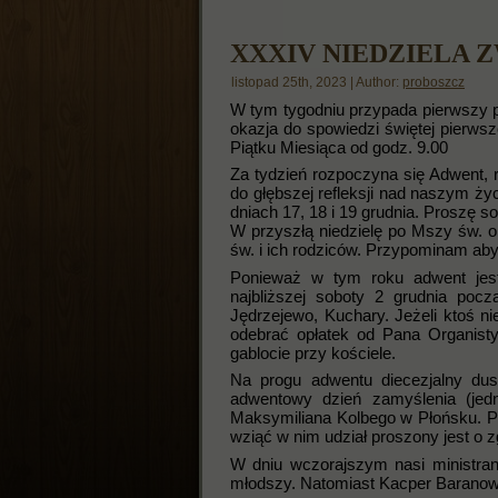
XXXIV NIEDZIELA 
listopad 25th, 2023 | Author:
proboszcz
W tym tygodniu przypada pierwszy p
okazja do spowiedzi świętej pierwsz
Piątku Miesiąca od godz. 9.00
Za tydzień rozpoczyna się Adwent, 
do głębszej refleksji nad naszym ż
dniach 17, 18 i 19 grudnia. Proszę 
W przyszłą niedzielę po Mszy św. o 
św. i ich rodziców. Przypominam aby 
Ponieważ w tym roku adwent jest 
najbliższej soboty 2 grudnia pocz
Jędrzejewo, Kuchary. Jeżeli ktoś ni
odebrać opłatek od Pana Organisty
gablocie przy kościele.
Na progu adwentu diecezjalny dus
adwentowy dzień zamyślenia (jedn
Maksymiliana Kolbego w Płońsku. Pro
wziąć w nim udział proszony jest o z
W dniu wczorajszym nasi ministranci 
młodszy. Natomiast Kacper Baranowsk