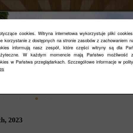
Parafia rzym
yczące cookies. Witryna internetowa wykorzystuje pliki cookie
 korzystanie z dostępnych na stronie zasobów z zachowaniem na
ookies informują nasz zespół, które części witryny są dla Pań
pw. Św. Zygmun
i użyteczne. W każdym momencie mają Państwo możliwość z
kies w Państwa przeglądarkach. Szczegółowe informacje w poli
es
entarza
STANDARDY OCHRONY DZIECI
Historia
Duszpasterze
Galeria
th, 2023