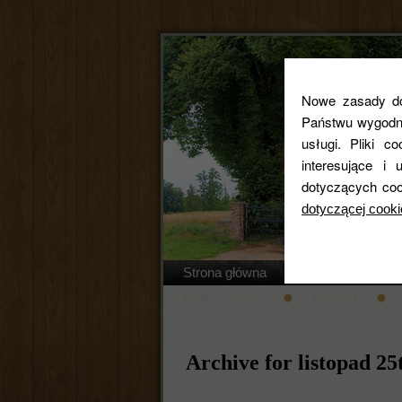
Nowe zasady dot
Państwu wygodne
usługi. Pliki c
interesujące 
dotyczących coo
dotyczącej cooki
Strona główna
Regulamin cm
Nabożeństwa
Kontakt
Archive for listopad 25