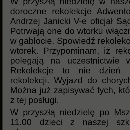
W przyszłą niedzielę w nasz
doroczne rekolekcje Adwent
Andrzej Janicki V-e oficjał S
Potrwają one do wtorku włączni
w gablocie. Spowiedź rekolekc
wtorek. Przypominam, iż reko
polegają na uczestnictwie 
Rekolekcje to nie dzień s
rekolekcji. Wyjazd do chory
Można już zapisywać tych, któr
z tej posługi.
W przyszłą niedzielę po Msz
11.00 dzieci z naszej szk