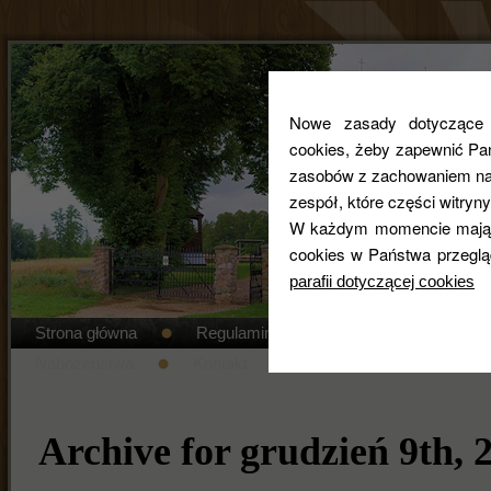
Nowe zasady dotyczące co
cookies, żeby zapewnić Pa
zasobów z zachowaniem najw
zespół, które części witryny
W każdym momencie mają 
cookies w Państwa przeglą
parafii dotyczącej cookies
Strona główna
Regulamin cmentarza
STANDAR
Nabożeństwa
Kontakt
Duszpasterze
Gal
Archive for grudzień 9th, 