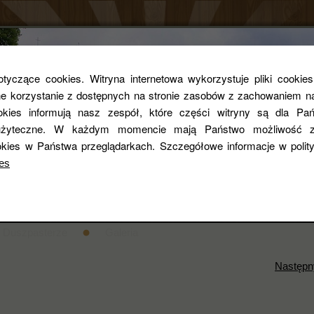
Parafia rzym
yczące cookies. Witryna internetowa wykorzystuje pliki cookie
 korzystanie z dostępnych na stronie zasobów z zachowaniem na
ookies informują nasz zespół, które części witryny są dla Pań
pw. Św. Zygmun
i użyteczne. W każdym momencie mają Państwo możliwość z
kies w Państwa przeglądarkach. Szczegółowe informacje w poli
es
entarza
STANDARDY OCHRONY DZIECI
Historia
Duszpasterze
Galeria
Następn