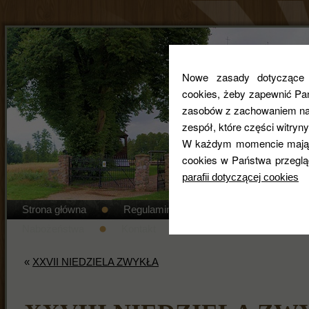
Nowe zasady dotyczące co
cookies, żeby zapewnić Pa
zasobów z zachowaniem najw
zespół, które części witryny
W każdym momencie mają 
cookies w Państwa przeglą
parafii dotyczącej cookies
Strona główna
Regulamin cmentarza
STANDAR
Nabożeństwa
Kontakt
Duszpasterze
Gal
«
XXVII NIEDZIELA ZWYKŁA