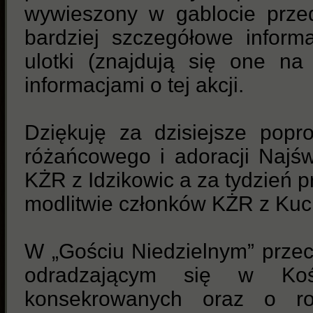
wywieszony w gablocie prze
bardziej szczegółowe inform
ulotki (znajdują się one na
informacjami o tej akcji.
Dziękuję za dzisiejsze pop
różańcowego i adoracji Najś
KŻR z Idzikowic a za tydzień 
modlitwie członków KŻR z Kuc
W „Gościu Niedzielnym” prze
odradzającym się w Kośc
konsekrowanych oraz o r