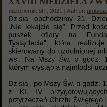
XXVIII NIEDZIELA Z
październik 9th, 2021 | Author:
probosz
Dzisiaj obchodzimy 21. Dzi
„Nie lękajcie się”. Przed ko
puszek ofiary na Funda
Tysiąclecia”, która realizu
skierowany do uzdolnionej mł
wsi. Na Mszy Św. o godz. 1
którym wystąpią najmłodsi ucz
Dzisiaj, po Mszy Św. o godz. 1
z Kl. IV przygotowujący
przyrzeczeń Chrztu Świętego i